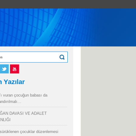
 Yazılar
’ı vuran çocuğun babası da
andırılmalı…
ĞAN DAVASI VE ADALET
NLIĞI
sürüklenen çocuklar düzenlemesi