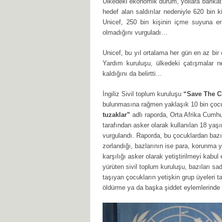
Ülkedeki ekonomik durum, yollara barikat
hedef alan saldırılar nedeniyle 620 bin 
Unicef, 250 bin kişinin içme suyuna e
olmadığını vurguladı…
Unicef, bu yıl ortalama her gün en az bi
Yardım kuruluşu, ülkedeki çatışmalar 
kaldığını da belirtti…
İngiliz Sivil toplum kuruluşu
“Save The C
bulunmasına rağmen yaklaşık 10 bin çocuğu
tuzaklar”
adlı raporda, Orta Afrika Cumhu
tarafından asker olarak kullanılan 18 yaşı
vurgulandı. Raporda, bu çocuklardan bazıl
zorlandığı, bazlarının ise para, korunma 
karşılığı asker olarak yetiştirilmeyi kabul 
yürüten sivil toplum kuruluşu, bazıları 
taşıyan çocukların yetişkin grup üyeleri t
öldürme ya da başka şiddet eylemlerinde b