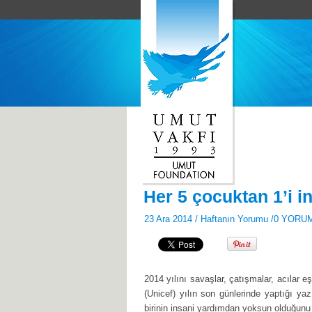
Her 5 çocuktan 1’i 
23 Ara 2014 /
Haftanın Yorumu
/
0 YORU
2014 yılını savaşlar, çatışmalar, acılar
(Unicef) yılın son günlerinde yaptığı ya
birinin insani yardımdan yoksun olduğunu 