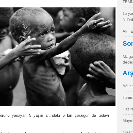
TBMM
15 ya
öldür
Akıl 
So
Magan
dedes
Arş
Ağust
Temm
Hazir
sorunu yaşayan 5 yaşın altındaki 5 bin çocuğun da tedavi
Mayıs
Nisan