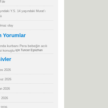
’de
şındaki Y.S. 14 yaşındaki Murat’ı
dü
almaz olay
n Yorumlar
da kurbanı Pera bebeğin acılı
i konuştu
için
Tuncer Eşsizhan
ivler
os 2026
uz 2026
an 2026
 2026
 2026