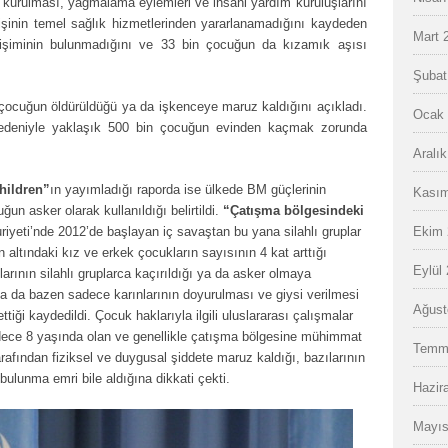
 kurulması, yağmalama eylemleri ve insani yardım kuruluşlarını
kişinin temel sağlık hizmetlerinden yararlanamadığını kaydeden
Mart 
rişiminin bulunmadığını ve 33 bin çocuğun da kızamık aşısı
Şubat
r çocuğun öldürüldüğü ya da işkenceye maruz kaldığını açıkladı.
Ocak 
nedeniyle yaklaşık 500 bin çocuğun evinden kaçmak zorunda
Aralı
hildren”
ın yayımladığı raporda ise ülkede BM güçlerinin
Kasım
n asker olarak kullanıldığı belirtildi.
“Çatışma bölgesindeki
riyeti’nde 2012’de başlayan iç savaştan bu yana silahlı gruplar
Ekim 
n altındaki kız ve erkek çocukların sayısının 4 kat arttığı
Eylül
arının silahlı gruplarca kaçırıldığı ya da asker olmaya
ya da bazen sadece karınlarının doyurulması ve giysi verilmesi
Ağust
ettiği kaydedildi. Çocuk haklarıyla ilgili uluslararası çalışmalar
sadece 8 yaşında olan ve genellikle çatışma bölgesine mühimmat
Temm
arafından fiziksel ve duygusal şiddete maruz kaldığı, bazılarının
ulunma emri bile aldığına dikkati çekti.
Hazir
Mayıs