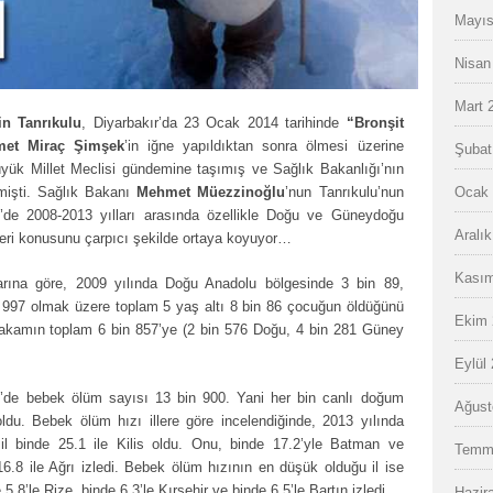
Mayıs
Nisan
Mart 
n Tanrıkulu
, Diyarbakır’da 23 Ocak 2014 tarihinde
“Bronşit
et Miraç Şimşek
’in iğne yapıldıktan sonra ölmesi üzerine
Şubat
ük Millet Meclisi gündemine taşımış ve Sağlık Bakanlığı’nın
rmişti. Sağlık Bakanı
Mehmet Müezzinoğlu
’nun Tanrıkulu’nun
Ocak 
ye’de 2008-2013 yılları arasında özellikle Doğu ve Güneydoğu
Aralı
ri konusunu çarpıcı şekilde ortaya koyuyor…
Kasım
larına göre, 2009 yılında Doğu Anadolu bölgesinde 3 bin 89,
 997 olmak üzere toplam 5 yaş altı 8 bin 86 çocuğun öldüğünü
Ekim 
 rakamın toplam 6 bin 857’ye (2 bin 576 Doğu, 4 bin 281 Güney
Eylül
e’de bebek ölüm sayısı 13 bin 900. Yani her bin canlı doğum
Ağust
u. Bebek ölüm hızı illere göre incelendiğinde, 2013 yılında
l binde 25.1 ile Kilis oldu. Onu, binde 17.2’yle Batman ve
Temm
6.8 ile Ağrı izledi. Bebek ölüm hızının en düşük olduğu il ise
 5.8’le Rize, binde 6.3’le Kırşehir ve binde 6.5’le Bartın izledi.
Hazir