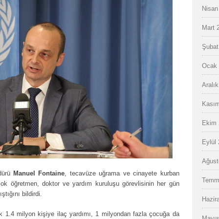
Nisan
Mart 
Şubat
Ocak 
Aralı
Kasım
Ekim 
Eylül
Ağust
üdürü
Manuel Fontaine
, tecavüze uğrama ve cinayete kurban
Temm
rçok öğretmen, doktor ve yardım kuruluşu görevlisinin her gün
ştığını bildirdi.
Hazir
k 1.4 milyon kişiye ilaç yardımı, 1 milyondan fazla çocuğa da
Mayıs