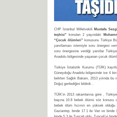
CHP İstanbul Milletvekili
Mustafa Sezgi
teşhisi”
konulan 2 yaşındaki
Muhamm
“Çocuk ölümleri”
konusunu Türkiye Büy
yanıtlaması istemiyle soru önergesi ve
soru önergesine verdiği yanıtlar Türki
Anadolu bölgesinde yaşanan çocuk ölümle
Türkiye İstatistik Kurumu (TÜİK) kayıt
Güneydoğu Anadolu bölgesinde ise 4 bin
belirten Sağlık Bakanı, 2013 yılında bu
Doğu) gerilediğini bildirdi…
TÜİK’in 2013 rakamlarına göre , Türkiy
başına 10.8 bebek ölümü söz konusu old
bebek ölüm hızının en yüksek olduğu i
Gaziantep, binde 17.1 ile Van ve binde 1
binde 5.3 ile Tunceli oldu. Tunceli’yi binde