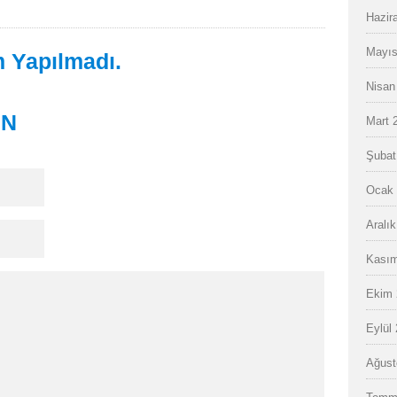
Hazir
Mayıs
 Yapılmadı.
Nisan
IN
Mart 
Şubat
Ocak 
Aralı
Kasım
Ekim 
Eylül
Ağust