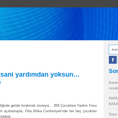
Son
insani yardımdan yoksun…
Karan
M
cezal
PAPA
BAKA
 eşliğinde geride bırakmak üzereyiz… BM Çocuklara Yardım Fonu
zılı açıklamayla, Orta Afrika Cumhuriyeti’nde her beş çocuktan
Suça 
bildirdi…