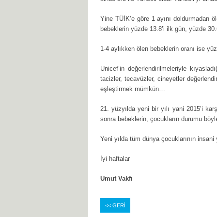
Yine TÜİK’e göre 1 ayını doldurmadan öle
bebeklerin yüzde 13.8’i ilk gün, yüzde 30
1-4 aylıkken ölen bebeklerin oranı ise y
Unicef’in değerlendirilmeleriyle kıyasla
tacizler, tecavüzler, cineyetler değerlen
eşleştirmek mümkün…
21. yüzyılda yeni bir yılı yani 2015’i k
sonra bebeklerin, çocukların durumu böy
Yeni yılda tüm dünya çocuklarının insan
İyi haftalar
Umut Vakfı
<< GERİ