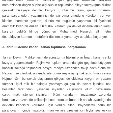
merkezinden doğan şüphe olgusunun toplumdan aileye sıçrayışına dikkat
çekerek hikâyeye derinlik katıyor. Çünkü bu rejim, güven ortamını
paramparça eden, yaşamın içinde var olma umudunu körelten, yer yer
kitleleri harekete geçiren, dünün ve bugünün yaşamsal hikâyelerini
dramatik kılan bir düzen. Özgürlük kavramıyla devlet dinamiklerinin karşı
karşıya geldiği filmde yönetmen Muhammed Resulof, alt metni
destekleyen katmanlı metaforik düzlemler yaratmayı ustalıkla başarıyor.
Ailenin iliklerine kadar uzanan toplumsal parçalanma
Tahran Devrim Mahkemesi’nde soruşturma hâkimi olan İman, karısı ve iki
kızıyla yaşamaktadır. Rejim ve toplum arasında gün geçtikçe büyüyen
kaosun sokağa taşmasını sosyal medya üzerinden takip eden Sana ve
Rezvan ise ideolojik anlamda aile büyükleriyle ayrışmaktadır. İman ve eşi
Najmeh tüm bu sokak olaylarının gölgesinde oldukça kaygılı bir yaşam
sürerler. İşini etik bir bakışla yapmaya çalışsa da devlet içindeki üst
kesimler tarafından, yaşanan isyanlar karşısında ölüm cezalarına
çarptırılmak istenen insanların ölüm kararlarını imzalamak zorunda
bırakılan ve üzerinde psikolojik baskı kurulan İman, bir sabah uyandığında
devletin kendisini koruması için verdiği silahı kaybederek derin bir
paranoyanın içinde hapsolur. İman ve aile bireyleri için hiçbir şey eskisi