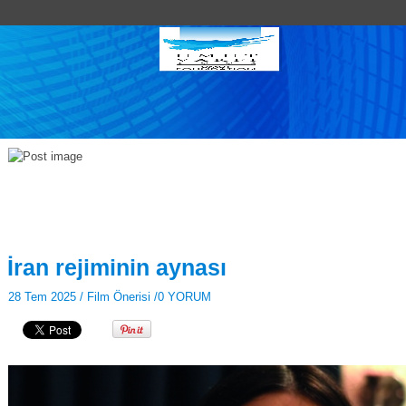
İran rejiminin aynası
28 Tem 2025 /
Film Önerisi
/
0 YORUM