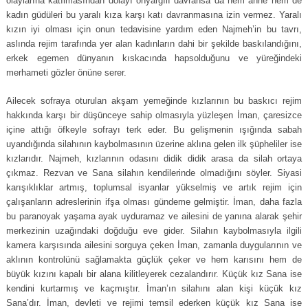
olaylarına katılmasından dolayı önyargılı davransa da hem anne hem de
kadın güdüleri bu yaralı kıza karşı katı davranmasına izin vermez. Yaralı
kızın iyi olması için onun tedavisine yardım eden Najmeh’in bu tavrı,
aslında rejim tarafında yer alan kadınların dahi bir şekilde baskılandığını,
erkek egemen dünyanın kıskacında hapsolduğunu ve yüreğindeki
merhameti gözler önüne serer.
Ailecek sofraya oturulan akşam yemeğinde kızlarının bu baskıcı rejim
hakkında karşı bir düşünceye sahip olmasıyla yüzleşen İman, çaresizce
içine attığı öfkeyle sofrayı terk eder. Bu gelişmenin ışığında sabah
uyandığında silahının kaybolmasının üzerine aklına gelen ilk şüpheliler ise
kızlarıdır. Najmeh, kızlarının odasını didik didik arasa da silah ortaya
çıkmaz. Rezvan ve Sana silahın kendilerinde olmadığını söyler. Siyasi
karışıklıklar artmış, toplumsal isyanlar yükselmiş ve artık rejim için
çalışanların adreslerinin ifşa olması gündeme gelmiştir. İman, daha fazla
bu paranoyak yaşama ayak uyduramaz ve ailesini de yanına alarak şehir
merkezinin uzağındaki doğduğu eve gider. Silahın kaybolmasıyla ilgili
kamera karşısında ailesini sorguya çeken İman, zamanla duygularının ve
aklının kontrolünü sağlamakta güçlük çeker ve hem karısını hem de
büyük kızını kapalı bir alana kilitleyerek cezalandırır. Küçük kız Sana ise
kendini kurtarmış ve kaçmıştır. İman’ın silahını alan kişi küçük kız
Sana’dır. İman, devleti ve rejimi temsil ederken küçük kız Sana ise