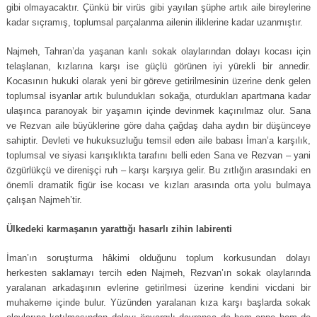
gibi olmayacaktır. Çünkü bir virüs gibi yayılan şüphe artık aile bireylerine
kadar sıçramış, toplumsal parçalanma ailenin iliklerine kadar uzanmıştır.
Najmeh, Tahran’da yaşanan kanlı sokak olaylarından dolayı kocası için
telaşlanan, kızlarına karşı ise güçlü görünen iyi yürekli bir annedir.
Kocasının hukuki olarak yeni bir göreve getirilmesinin üzerine denk gelen
toplumsal isyanlar artık bulundukları sokağa, oturdukları apartmana kadar
ulaşınca paranoyak bir yaşamın içinde devinmek kaçınılmaz olur. Sana
ve Rezvan aile büyüklerine göre daha çağdaş daha aydın bir düşünceye
sahiptir. Devleti ve hukuksuzluğu temsil eden aile babası İman’a karşılık,
toplumsal ve siyasi karışıklıkta tarafını belli eden Sana ve Rezvan – yani
özgürlükçü ve direnişçi ruh – karşı karşıya gelir. Bu zıtlığın arasındaki en
önemli dramatik figür ise kocası ve kızları arasında orta yolu bulmaya
çalışan Najmeh’tir.
Ülkedeki karmaşanın yarattığı hasarlı zihin labirenti
İman’ın soruşturma hâkimi olduğunu toplum korkusundan dolayı
herkesten saklamayı tercih eden Najmeh, Rezvan’ın sokak olaylarında
yaralanan arkadaşının evlerine getirilmesi üzerine kendini vicdani bir
muhakeme içinde bulur. Yüzünden yaralanan kıza karşı başlarda sokak