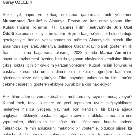
Güray ÖZÇELİK
Sekiz yıl hapis ve kırbaç cezasına çarptırılan İranlı yönetmen
Muhammed Resulof
’un Almanya, Fransa ve İran ortak yapımı filmi
Kutsal İncirin Tohumu
,
77. Cannes Film Festivali’nde Jüri Özel
Ödülü kazanan
etkileyici bir yapım. Rejime karşı söylemler bulundurduğu
gerekçesiyle İran’da yasaklanmasına rağmen Almanya’da birçok film
arasından sıyrılarak, Almanya tarihinde Oscar adayı olarak gösterilen ilk
İran filmi olma başarısına ulaşmış. 2022 yılında
Mahsa Amini
’nin
hayatını kaybetmesi üzerine İran’da yaşanan olaylardan kendisine filmin
çıkış noktası için bir kıvılcım yaratan yönetmen, Kutsal İncirin Tohumu ile
baskılar karşısında umutla direnmenin psikolojik ağırlığını kadınların
gözünden aleve dönüştürüyor. Film, hayatları pahasına bu filmi İran’da
çekme cesaretini gösteren ekibiyle büyük bir alkışı hak ediyor.
Peki filme adını da veren kutsal incir metaforu seyirciye ne mesaj veriyor?
Kutsal İncir, farklı iklimlere ve yeni topraklara uyum sağlayabilmesi
nedeniyle hızlıca yetişen, yayılmak için kendisini bir başka ağaca
bağlayan, kökleriyle başka bir ağacın çevresini abluka altına alıp onu
yıpratabilen, öldürebilen bir ağaç türü. Yönetmen burada sadece
Tahran’daki rejimin ablukasını metaforik bir yöntemle, oldukça şiirsel bir
buluşla ifade etmekle kalmıyor, gün geçtikte tırmanan olayların