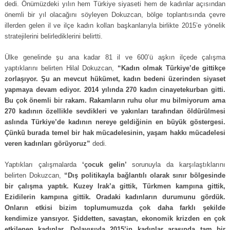
dedi. Önümüzdeki yılın hem Türkiye siyaseti hem de kadınlar açısından
önemli bir yıl olacağını söyleyen Dokuzcan, bölge toplantısında çevre
illerden gelen il ve ilçe kadın kollan başkanlarıyla birlikte 2015’e yönelik
stratejilerini belirlediklerini belirtti.
Ülke genelinde şu ana kadar 81 il ve 600’ü aşkın ilçede çalışma
yaptıklarını belirten Hilal Dokuzcan,
“Kadın olmak Türkiye’de gittikçe
zorlaşıyor. Şu an mevcut hükümet, kadın bedeni üzerinden siyaset
yapmaya devam ediyor. 2014 yılında 270 kadın cinayetekurban gitti.
Bu çok önemli bir rakam. Rakamların ruhu olur mu bilmiyorum ama
270 kadının özellikle sevdikleri ve yakınları tarafından öldürülmesi
aslında Türkiye’de kadının nereye geldiğinin en büyük göstergesi.
Çünkü burada temel bir hak mücadelesinin, yaşam hakkı mücadelesi
veren kadınları görüyoruz”
dedi.
Yaptıkları çalışmalarda
‘çocuk gelin’
sorunuyla da karşılaştıklarını
belirten Dokuzcan,
“Dış politikayla bağlantılı olarak sınır bölgesinde
bir çalışma yaptık. Kuzey Irak’a gittik, Türkmen kampına gittik,
Ezidilerin kampına gittik. Oradaki kadınların durumunu gördük.
Onların etkisi bizim toplumumuzda çok daha farklı şekilde
kendimize yansıyor. Şiddetten, savaştan, ekonomik krizden en çok
etkilenen kadınlar. Dolayısıyla 2015’in kadınlar arasında tam bir