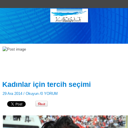
Kadınlar için tercih seçimi
29 Ara 2014 /
Okuyun
/
0 YORUM