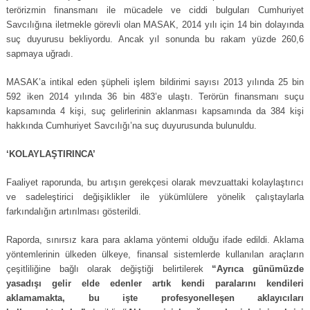
terörizmin finansmanı ile mücadele ve ciddi bulguları Cumhuriyet
Savcılığına iletmekle görevli olan MASAK, 2014 yılı için 14 bin dolayında
suç duyurusu bekliyordu. Ancak yıl sonunda bu rakam yüzde 260,6
sapmaya uğradı.
MASAK’a intikal eden şüpheli işlem bildirimi sayısı 2013 yılında 25 bin
592 iken 2014 yılında 36 bin 483’e ulaştı. Terörün finansmanı suçu
kapsamında 4 kişi, suç gelirlerinin aklanması kapsamında da 384 kişi
hakkında Cumhuriyet Savcılığı’na suç duyurusunda bulunuldu.
‘KOLAYLAŞTIRINCA’
Faaliyet raporunda, bu artışın gerekçesi olarak mevzuattaki kolaylaştırıcı
ve sadeleştirici değişiklikler ile yükümlülere yönelik çalıştaylarla
farkındalığın artırılması gösterildi.
Raporda, sınırsız kara para aklama yöntemi olduğu ifade edildi. Aklama
yöntemlerinin ülkeden ülkeye, finansal sistemlerde kullanılan araçların
çeşitliliğine bağlı olarak değiştiği belirtilerek
“Ayrıca günümüzde
yasadışı gelir elde edenler artık kendi paralarını kendileri
aklamamakta, bu işte profesyonelleşen aklayıcıları