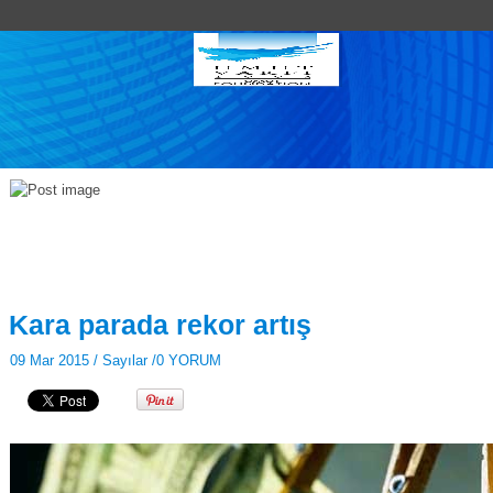
Kara parada rekor artış
09 Mar 2015 /
Sayılar
/
0 YORUM