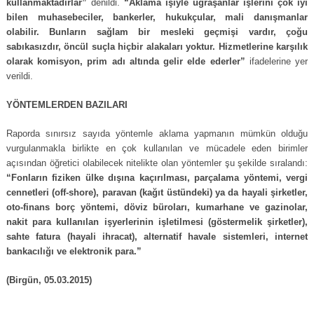
kullanmaktadırlar”
denildi.
“Aklama işiyle uğraşanlar işlerini çok iyi
bilen muhasebeciler, bankerler, hukukçular, mali danışmanlar
olabilir. Bunların sağlam bir mesleki geçmişi vardır, çoğu
sabıkasızdır, öncül suçla hiçbir alakaları yoktur. Hizmetlerine karşılık
olarak komisyon, prim adı altında gelir elde ederler”
ifadelerine yer
verildi.
YÖNTEMLERDEN BAZILARI
Raporda sınırsız sayıda yöntemle aklama yapmanın mümkün olduğu
vurgulanmakla birlikte en çok kullanılan ve mücadele eden birimler
açısından öğretici olabilecek nitelikte olan yöntemler şu şekilde sıralandı:
“Fonların fiziken ülke dışına kaçırılması, parçalama yöntemi, vergi
cennetleri (off-shore), paravan (kağıt üstündeki) ya da hayali şirketler,
oto-finans borç yöntemi, döviz büroları, kumarhane ve gazinolar,
nakit para kullanılan işyerlerinin işletilmesi (göstermelik şirketler),
sahte fatura (hayali ihracat), alternatif havale sistemleri, internet
bankacılığı ve elektronik para.”
(Birgün, 05.03.2015)