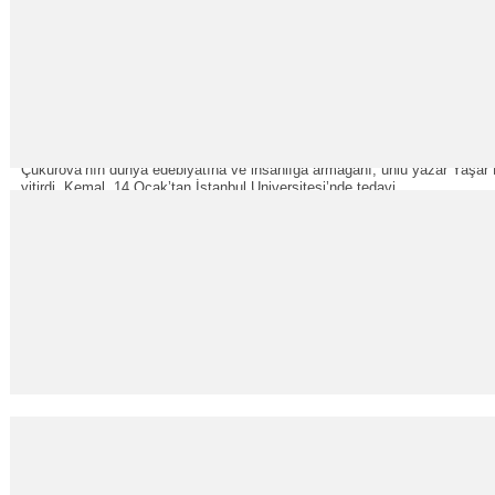
Güle Güle “İnce Memed”
02
Mar
2015
Çukurova’nın dünya edebiyatına ve insanlığa armağanı, ünlü yazar Yaşa
yitirdi. Kemal, 14 Ocak’tan İstanbul Universitesi’nde tedavi ...
Senin aşkın ne kadar psikopat?
23
Şub
2015