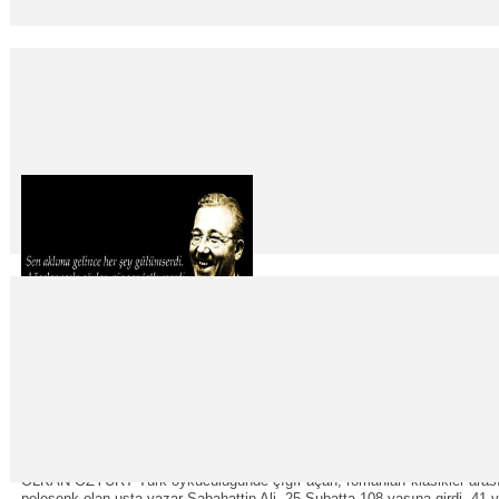
Gözleri bantlanan anılar
23
Mar
2015
Mahmut Sarıkaya Jinekolog Feraye Sünev‘in anılarından oluşan “Bacak Ar
kadına şiddetin, tecavüzün boyutlarına hastanelerin acil servislerinden ...
A’dan Z’ye Sabahattin Ali
16
Mar
2015
OLKAN ÖZYURT Türk öykücülüğünde çığır açan, romanları klasikler arasına g
pelesenk olan usta yazar Sabahattin Ali, 25 Şubatta 108 yaşına girdi. 41 ya