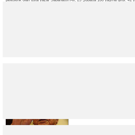
‘Mustafa Kemal’in askeri olmak’ apoletli omuz değil, ‘as
09
Mar
2015
Mustafa Mutlu Teğmen Mehmet Ali Çelebi’yi tanımayanınız yoktur… O, E
tutuklanan ilk ve en genç “muvazzaf” subay… Siz onu, ...