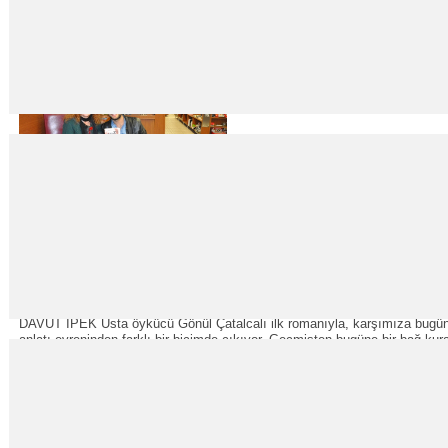
İpek ÖZBEY Elif, seks meraklısı, içleri sığ, sözüm ona özgüven patlama
müsveddelerinden bıkmıştı. Bütün erkekler aynıydı. Her erkek duvar örerken
“Geçmişini, geleceğini ağır bir yük gibi taşıyan tüm k
16
Şub
2015
DAVUT İPEK Usta öykücü Gönül Çatalcalı ilk romanıyla, karşımıza bugün
anlatı evreninden farklı bir biçimde çıkıyor. Geçmişten bugüne bir bağ ku