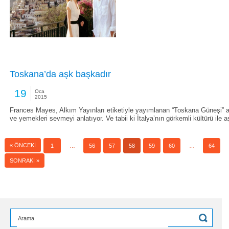
Toskana’da aşk başkadır
19
Oca
2015
Frances Mayes, Alkım Yayınları etiketiyle yayımlanan “Toskana Güneşi” adl
ve yemekleri sevmeyi anlatıyor. Ve tabii ki İtalya’nın görkemli kültürü ile a
« ÖNCEKI
1
…
56
57
58
59
60
…
64
SONRAKI »