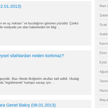
2.01.2013)
Mart 
Şubat
detin en uç noktası” ve buzdağının görünen yüzüdür. Çünkü
Ocak 
de medyada yer alan haberlerden bir bilgi ...
Aralı
Kasım
Ekim 
eysel silahlardan neden korkmaz?
Eylül
Ağust
çirdik. Bazı illerde ilköğretim okulları tatil edildi. Uludağ
Temm
nda “örgütlenerek” kartopu savaşı için ...
Hazir
Mayıs
lara Genel Bakış (08.01.2013)