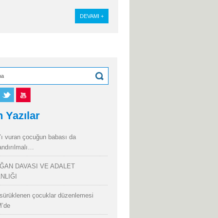
DEVAMI +
 Yazılar
’ı vuran çocuğun babası da
andırılmalı…
ĞAN DAVASI VE ADALET
NLIĞI
sürüklenen çocuklar düzenlemesi
’de