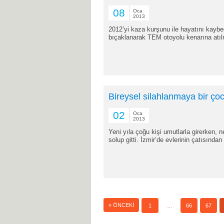
08
Oca
2013
2012’yi kaza kurşunu ile hayatını kaybe
bıçaklanarak TEM otoyolu kenarına atılmı
Bireysel silahlanmaya bir ç
02
Oca
2013
Yeni yıla çoğu kişi umutlarla girerken, n
solup gitti. İzmir’de evlerinin çatısından 
« ÖNCEKI
1
…
66
67