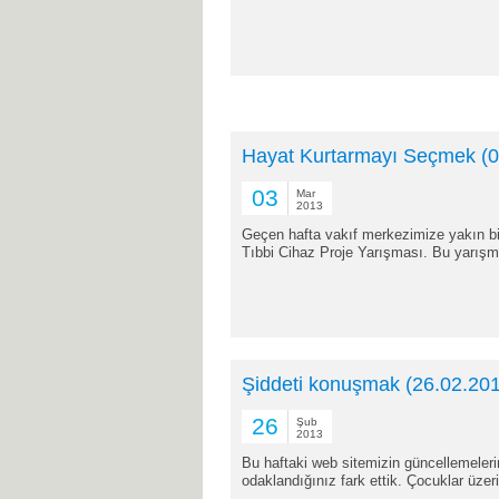
Hayat Kurtarmayı Seçmek (0
03
Mar
2013
Geçen hafta vakıf merkezimize yakın bir
Tıbbi Cihaz Proje Yarışması. Bu yarışma 
Şiddeti konuşmak (26.02.20
26
Şub
2013
Bu haftaki web sitemizin güncellemelerin
odaklandığınız fark ettik. Çocuklar üzeri