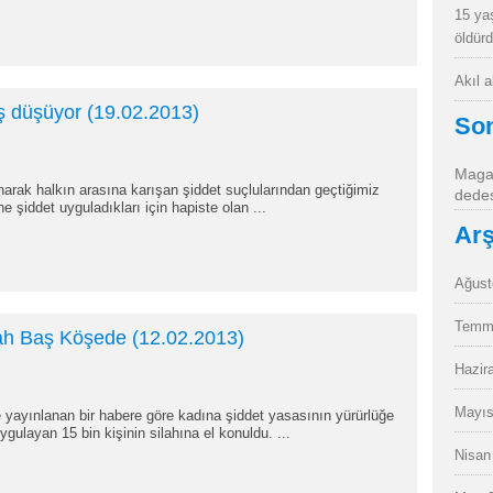
15 ya
öldür
Akıl 
ş düşüyor (19.02.2013)
So
Magan
narak halkın arasına karışan şiddet suçlularından geçtiğimiz
dedes
e şiddet uyguladıkları için hapiste olan ...
Arş
Ağust
Temm
lah Baş Köşede (12.02.2013)
Hazir
Mayıs
 yayınlanan bir habere göre kadına şiddet yasasının yürürlüğe
gulayan 15 bin kişinin silahına el konuldu. ...
Nisan