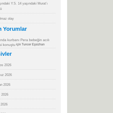
şındaki Y.S. 14 yaşındaki Murat’ı
dü
almaz olay
n Yorumlar
da kurbanı Pera bebeğin acılı
i konuştu
için
Tuncer Eşsizhan
ivler
os 2026
uz 2026
an 2026
 2026
 2026