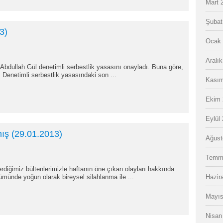
Mart 
Şubat
3)
Ocak 
Aralı
bdullah Gül denetimli serbestlik yasasını onayladı. Buna göre,
. Denetimli serbestlik yasasındaki son ...
Kasım
Ekim 
Eylül
ış (29.01.2013)
Ağust
Temm
rdiğimiz bültenlerimizle haftanın öne çıkan olayları hakkında
ümünde yoğun olarak bireysel silahlanma ile ...
Hazir
Mayıs
Nisan