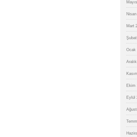
Mayıs
Nisan
Mart 
Şubat
Ocak 
Aralı
Kasım
Ekim 
Eylül
Ağust
Temm
Hazir