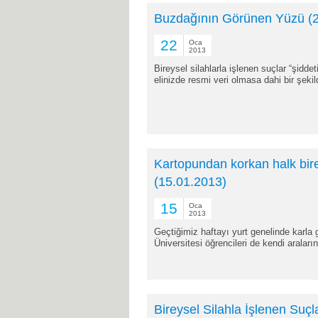
Buzdağının Görünen Yüzü (2
22
Oca
2013
Bireysel silahlarla işlenen suçlar “şid
elinizde resmi veri olmasa dahi bir şekil
Kartopundan korkan halk bir
(15.01.2013)
15
Oca
2013
Geçtiğimiz haftayı yurt genelinde karla ge
Üniversitesi öğrencileri de kendi araları
Bireysel Silahla İşlenen Suç