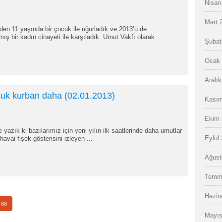
Nisan
Mart 
den 11 yaşında bir çocuk ile uğurladık ve 2013’ü de
ş bir kadın cinayeti ile karşıladık. Umut Vakfı olarak ...
Şubat
Ocak 
Aralı
ocuk kurban daha (02.01.2013)
Kasım
Ekim 
e yazık ki bazılarımız için yeni yılın ilk saatlerinde daha umutlar
Eylül
havai fişek gösterisini izleyen ...
Ağust
Temm
Hazir
68
Mayıs