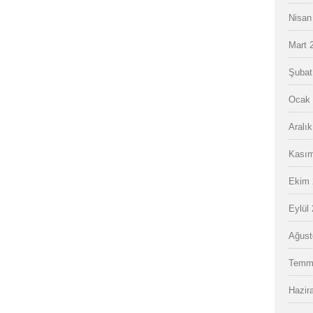
Nisan
Mart 
Şubat
Ocak 
Aralı
Kasım
Ekim 
Eylül
Ağust
Temm
Hazir