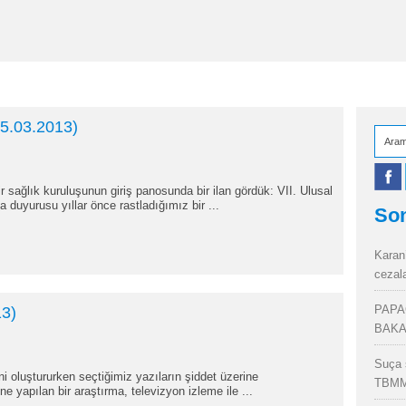
5.03.2013)
 sağlık kuruluşunun giriş panosunda bir ilan gördük: VII. Ulusal
duyurusu yıllar önce rastladığımız bir ...
Son
Karan
cezal
PAPA
13)
BAKA
Suça 
i oluştururken seçtiğimiz yazıların şiddet üzerine
TBMM
ne yapılan bir araştırma, televizyon izleme ile ...