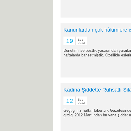
Kanunlardan çok hâkimlere i
19
Şub
2013
Denetimli serbestlik yasasından yararla
haftalarda bahsetmiştik. Özellikle eşlerin
Kadına Şiddette Ruhsatlı Si
12
Şub
2013
Geçtiğimiz hafta Habertürk Gazetesinde
girdiği 2012 Mart’ından bu yana şiddet uy