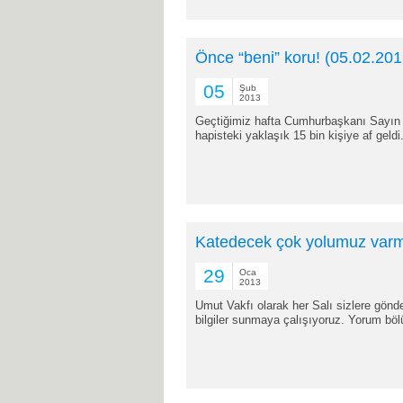
Önce “beni” koru! (05.02.201
05
Şub
2013
Geçtiğimiz hafta Cumhurbaşkanı Sayın A
hapisteki yaklaşık 15 bin kişiye af geldi
Katedecek çok yolumuz varm
29
Oca
2013
Umut Vakfı olarak her Salı sizlere gönde
bilgiler sunmaya çalışıyoruz. Yorum böl