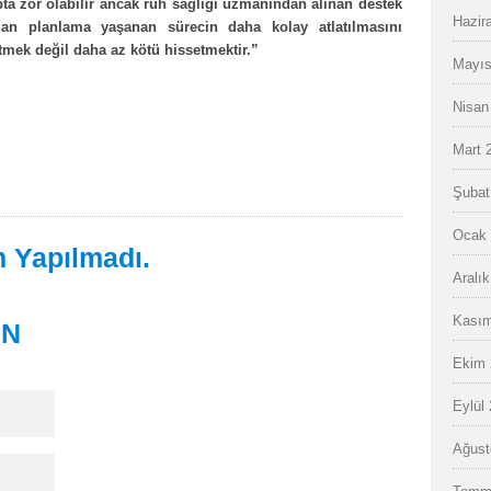
apta zor olabilir ancak ruh sağlığı uzmanından alınan destek
Hazir
olan planlama yaşanan sürecin daha kolay atlatılmasını
etmek değil daha az kötü hissetmektir.”
Mayıs
Nisan
Mart 
Şubat
Ocak 
 Yapılmadı.
Aralı
Kasım
IN
Ekim 
Eylül
Ağust