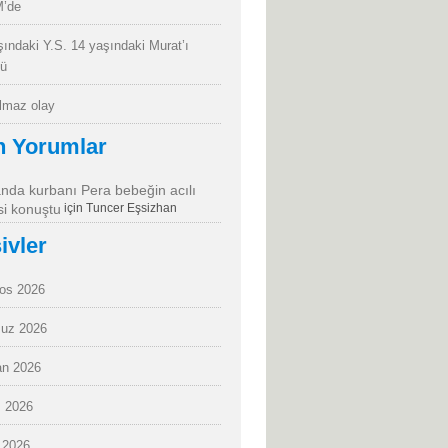
’de
şındaki Y.S. 14 yaşındaki Murat’ı
dü
almaz olay
n Yorumlar
da kurbanı Pera bebeğin acılı
i konuştu
için
Tuncer Eşsizhan
ivler
os 2026
uz 2026
an 2026
 2026
 2026