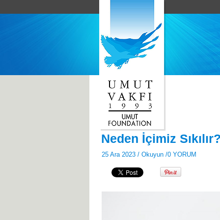
Neden İçimiz Sıkılır
25 Ara 2023 /
Okuyun
/
0 YORUM