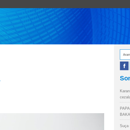
Son
?
Karan
cezal
PAPA
BAKA
Suça 