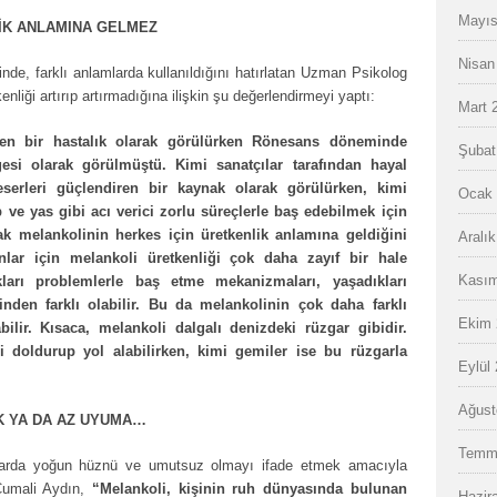
Mayıs
İK ANLAMINA GELMEZ
Nisan
rinde, farklı anlamlarda kullanıldığını hatırlatan Uzman Psikolog
nliği artırıp artırmadığına ilişkin şu değerlendirmeyi yaptı:
Mart 
ken bir hastalık olarak görülürken Rönesans döneminde
Şubat
esi olarak görülmüştü. Kimi sanatçılar tarafından hayal
erleri güçlendiren bir kaynak olarak görülürken, kimi
Ocak 
p ve yas gibi acı verici zorlu süreçlerle baş edebilmek için
ak melankolinin herkes için üretkenlik anlamına geldiğini
Aralı
ar için melankoli üretkenliği çok daha zayıf bir hale
Kasım
ıkları problemlerle baş etme mekanizmaları, yaşadıkları
inden farklı olabilir. Bu da melankolinin çok daha farklı
Ekim 
ilir. Kısaca, melankoli dalgalı denizdeki rüzgar gibidir.
i doldurup yol alabilirken, kimi gemiler ise bu rüzgarla
Eylül
Ağust
OK YA DA AZ UYUMA…
Temm
arda yoğun hüznü ve umutsuz olmayı ifade etmek amacıyla
 Cumali Aydın,
“Melankoli, kişinin ruh dünyasında bulunan
Hazir