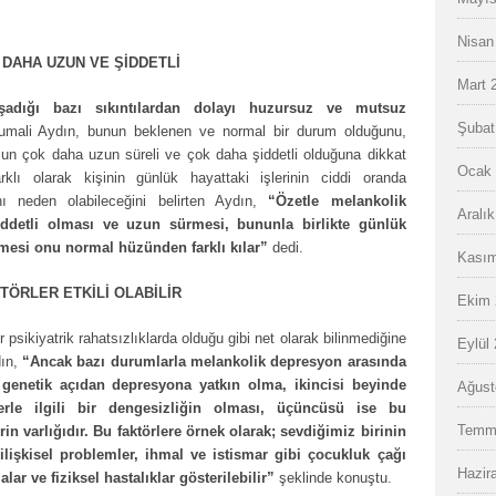
Nisan
DAHA UZUN VE ŞİDDETLİ
Mart 
adığı bazı sıkıntılardan dolayı huzursuz ve mutsuz
Şubat
ali Aydın, bunun beklenen ve normal bir durum olduğunu,
n çok daha uzun süreli ve çok daha şiddetli olduğuna dikkat
Ocak 
klı olarak kişinin günlük hayattaki işlerinin ciddi oranda
nı neden olabileceğini belirten Aydın,
“Özetle melankolik
Aralı
detli olması ve uzun sürmesi, bununla birlikte günlük
ermesi onu normal hüzünden farklı kılar”
dedi.
Kasım
TÖRLER ETKİLİ OLABİLİR
Ekim 
psikiyatrik rahatsızlıklarda olduğu gibi net olarak bilinmediğine
Eylül
dın,
“Ancak bazı durumlarla melankolik depresyon arasında
k genetik açıdan depresyona yatkın olma, ikincisi beyinde
Ağust
rle ilgili bir dengesizliğin olması, üçüncüsü ise bu
Temm
rin varlığıdır. Bu faktörlere örnek olarak; sevdiğimiz birinin
r, ilişkisel problemler, ihmal ve istismar gibi çocukluk çağı
Hazir
alar ve fiziksel hastalıklar gösterilebilir”
şeklinde konuştu.