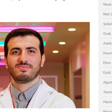
Nisan
Mart 
Şubat
Ocak 
Aralı
Kasım
Ekim 
Eylül
Ağust
Temm
Hazir
Mayıs