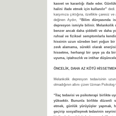
kasvet ve karanlığı ifade eder. Günl
halini ifade etmek için kullanılır”
dedi.
karşımıza çıktığına, özellikle çaresiz ve
değinen Aydın,
“Bilim dünyasında is
depresyon ismiyle bilinir. Melankolik 
benzer ancak daha şiddetli ve daha y
ruhsal ve fiziksel semptomlarla kendi
hissinin uzun süreden beri yoğun bir b
zevk alamama, sürekli olarak enerjis
hissetme, herhangi bir şeye ya da bi
uyuma, iştahsızlık ve intihar düşünceler
ÖNCELİK, DAHA AZ KÖTÜ HİSSETME
Melankolik depresyon tedavisinin uzun 
olmadığının altını çizen Uzman Psikolog 
“İlaç tedavisi ve psikoterapi birlikte
yüksektir. Bununla birlikte düzenli 
etmek, günlük yürüyüşler yapmak, ha
geçirip sosyalleşmek tedavinin seyrin