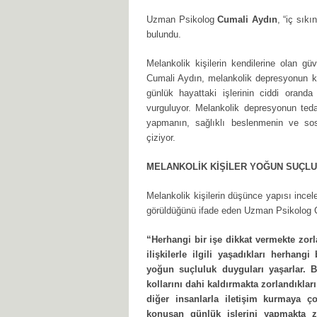
Uzman Psikolog
Cumali Aydın
, “iç sık
bulundu.
Melankolik kişilerin kendilerine olan g
Cumali Aydın, melankolik depresyonun k
günlük hayattaki işlerinin ciddi oranda
vurguluyor. Melankolik depresyonun tedav
yapmanın, sağlıklı beslenmenin ve sosy
çiziyor.
MELANKOLİK KİŞİLER YOĞUN SUÇL
Melankolik kişilerin düşünce yapısı incele
görüldüğünü ifade eden Uzman Psikolog C
“Herhangi bir işe dikkat vermekte zorla
ilişkilerle ilgili yaşadıkları herhang
yoğun suçluluk duyguları yaşarlar. Bu
kollarını dahi kaldırmakta zorlandıklar
diğer insanlarla iletişim kurmaya ço
konuşan günlük işlerini yapmakta z