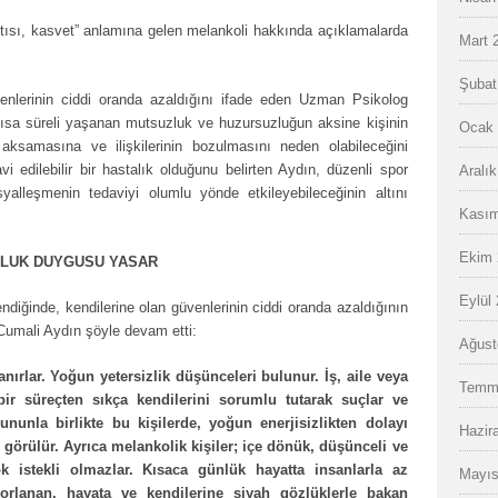
ıntısı, kasvet” anlamına gelen melankoli hakkında açıklamalarda
Mart 
Şubat
üvenlerinin ciddi oranda azaldığını ifade eden Uzman Psikolog
ısa süreli yaşanan mutsuzluk ve huzursuzluğun aksine kişinin
Ocak 
 aksamasına ve ilişkilerinin bozulmasını neden olabileceğini
i edilebilir bir hastalık olduğunu belirten Aydın, düzenli spor
Aralı
alleşmenin tedaviyi olumlu yönde etkileyebileceğinin altını
Kasım
Ekim 
ULUK DUYGUSU YASAR
Eylül
ndiğinde, kendilerine olan güvenlerinin ciddi oranda azaldığının
umali Aydın şöyle devam etti:
Ağust
nırlar. Yoğun yetersizlik düşünceleri bulunur. İş, aile veya
Temm
i bir süreçten sıkça kendilerini sorumlu tutarak suçlar ve
nunla birlikte bu kişilerde, yoğun enerjisizlikten dolayı
Hazir
ı görülür. Ayrıca melankolik kişiler; içe dönük, düşünceli ve
k istekli olmazlar. Kısaca günlük hayatta insanlarla az
Mayıs
orlanan, hayata ve kendilerine siyah gözlüklerle bakan