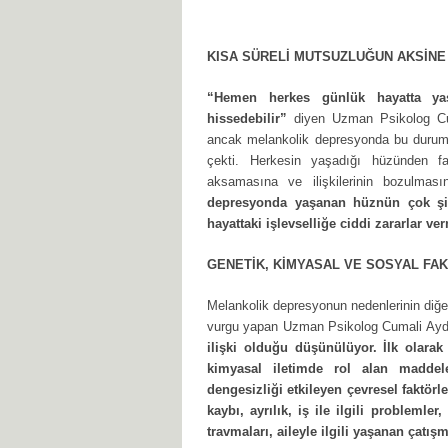
KISA SÜRELİ MUTSUZLUĞUN AKSİNE 
“Hemen herkes günlük hayatta yaş
hissedebilir”
diyen Uzman Psikolog Cum
ancak melankolik depresyonda bu durumu
çekti. Herkesin yaşadığı hüzünden far
aksamasına ve ilişkilerinin bozulması
depresyonda yaşanan hüznün çok şid
hayattaki işlevselliğe ciddi zararlar v
GENETİK, KİMYASAL VE SOSYAL FAK
Melankolik depresyonun nedenlerinin diğer 
vurgu yapan Uzman Psikolog Cumali Ay
ilişki olduğu düşünülüyor. İlk olara
kimyasal iletimde rol alan maddele
dengesizliği etkileyen çevresel faktörle
kaybı, ayrılık, iş ile ilgili problemle
travmaları, aileyle ilgili yaşanan çatışm