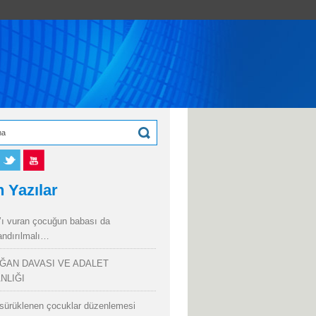
 Yazılar
’ı vuran çocuğun babası da
andırılmalı…
ĞAN DAVASI VE ADALET
NLIĞI
sürüklenen çocuklar düzenlemesi