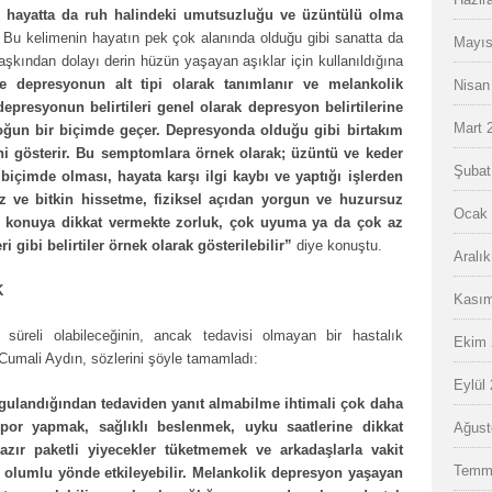
ük hayatta da ruh halindeki umutsuzluğu ve üzüntülü olma
 Bu kelimenin hayatın pek çok alanında olduğu gibi sanatta da
Mayıs
 aşkından dolayı derin hüzün yaşayan aşıklar için kullanıldığına
e depresyonun alt tipi olarak tanımlanır ve melankolik
Nisan
depresyonun belirtileri genel olarak depresyon belirtilerine
Mart 
oğun bir biçimde geçer. Depresyonda olduğu gibi birtakım
ni gösterir. Bu semptomlara örnek olarak; üzüntü ve keder
Şubat
içimde olması, hayata karşı ilgi kaybı ve yaptığı işlerden
iz ve bitkin hissetme, fiziksel açıdan yorgun ve huzursuz
Ocak 
r konuya dikkat vermekte zorluk, çok uyuma ya da çok az
i gibi belirtiler örnek olarak gösterilebilir”
diye konuştu.
Aralı
K
Kasım
süreli olabileceğinin, ancak tedavisi olmayan bir hastalık
Ekim 
Cumali Aydın, sözlerini şöyle tamamladı:
Eylül
 uygulandığından tedaviden yanıt almabilme ihtimali çok daha
spor yapmak, sağlıklı beslenmek, uyku saatlerine dikkat
Ağust
zır paketli yiyecekler tüketmemek ve arkadaşlarla vakit
Temm
i olumlu yönde etkileyebilir. Melankolik depresyon yaşayan