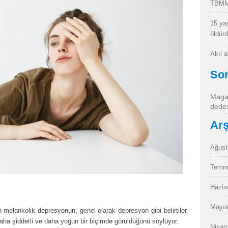
TBMM
15 ya
öldür
Akıl 
So
Magan
dedes
Arş
Ağust
Temm
Hazir
Mayıs
n melankolik depresyonun, genel olarak depresyon gibi belirtiler
aha şiddetli ve daha yoğun bir biçimde görüldüğünü söylüyor.
Nisan