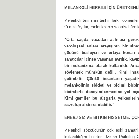
MELANKOLİ HERKES İÇİN ÜRETKENL
Melankoli teriminin tarihin farklı dönemle
Cumali Aydın, melankolinin sanatsal üretke
“Orta çağda vücuttan atılması gere
varoluşsal anlam arayışının bir simg
gücünü besleyen ve ortaya konan es
sanatçılar içinse yaşanan ayrılık, kayı
bir mekanizma olarak kullanıldı. Anc
söylemek mümkün değil. Kimi insanl
getirebilir. Çünkü insanların yaşad
melankolinin şiddeti ve biçimi birbir
biçimlerle deneyimlenmesine yol açab
Kimi gemiler bu rüzgarla yelkenlerin
savrulup alabora olabilir.”
ENERJİSİZ VE BİTKİN HİSSETME, Ç
Melankoli sözcüğünün çok eski zamanl
kullanıldığını belirten Uzman Psikolog