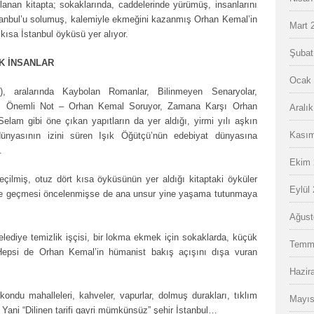
anan kitapta; sokaklarında, caddelerinde yürümüş, insanlarını
stanbul’u solumuş, kalemiyle ekmeğini kazanmış Orhan Kemal’in
Mart 
kısa İstanbul öyküsü yer alıyor.
Şubat
K İNSANLAR
Ocak 
), aralarında Kaybolan Romanlar, Bilinmeyen Senaryolar,
n, Önemli Not – Orhan Kemal Soruyor, Zamana Karşı Orhan
Aralı
lam gibi öne çıkan yapıtların da yer aldığı, yirmi yılı aşkın
Kasım
ünyasının izini süren Işık Öğütçü’nün edebiyat dünyasına
.
Ekim 
çilmiş, otuz dört kısa öyküsünün yer aldığı kitaptaki öyküler
Eylül
erde geçmesi öncelenmişse de ana unsur yine yaşama tutunmaya
Ağust
elediye temizlik işçisi, bir lokma ekmek için sokaklarda, küçük
Temm
 Hepsi de Orhan Kemal’in hümanist bakış açışını dışa vuran
Hazir
kondu mahalleleri, kahveler, vapurlar, dolmuş durakları, tıklım
Mayıs
… Yani “Dilinen tarifi gayri mümkünsüz” şehir İstanbul…