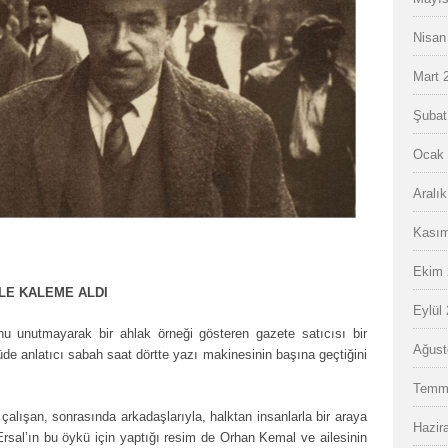
Nisan
Mart 
Şubat
Ocak 
Aralı
Kasım
Ekim 
LE KALEME ALDI
Eylül
unu unutmayarak bir ahlak örneği gösteren gazete satıcısı bir
Ağust
küde anlatıcı sabah saat dörtte yazı makinesinin başına geçtiğini
Temm
alışan, sonrasında arkadaşlarıyla, halktan insanlarla bir araya
Hazir
Ersal’ın bu öykü için yaptığı resim de Orhan Kemal ve ailesinin