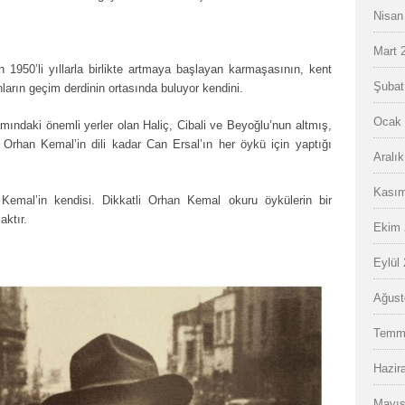
Nisan
Mart 
un 1950’li yıllarla birlikte artmaya başlayan karmaşasının, kent
Şubat
rın geçim derdinin ortasında buluyor kendini.
Ocak 
mındaki önemli yerler olan Haliç, Cibali ve Beyoğlu’nun altmış,
Orhan Kemal’in dili kadar Can Ersal’ın her öykü için yaptığı
Aralı
Kasım
mal’in kendisi. Dikkatli Orhan Kemal okuru öykülerin bir
ktır.
Ekim 
Eylül
Ağust
Temm
Hazir
Mayıs