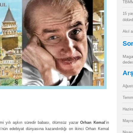
TBMM
15 ya
öldür
Akıl 
So
Magan
dedes
Arş
Ağust
Temm
Hazir
Mayıs
irmi yılı aşkın süredir babası, ölümsüz yazar
Orhan Kemal
’in
ü
’nün edebiyat dünyasına kazandırdığı on ikinci Orhan Kemal
Nisan