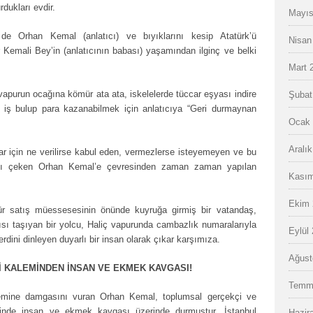
rdukları evdir.
Mayıs
e Orhan Kemal (anlatıcı) ve bıyıklarını kesip Atatürk’ü
Nisan
Kemali Bey’in (anlatıcının babası) yaşamından ilginç ve belki
Mart 
vapurun ocağına kömür ata ata, iskelelerde tüccar eşyası indire
Şubat
aşı, iş bulup para kazanabilmek için anlatıcıya “Geri durmaynan
Ocak 
Aralı
lar için ne verilirse kabul eden, vermezlerse isteyemeyen ve bu
ısı çeken Orhan Kemal’e çevresinden zaman zaman yapılan
Kasım
Ekim 
r satış müessesesinin önünde kuyruğa girmiş bir vatandaş,
sı taşıyan bir yolcu, Haliç vapurunda cambazlık numaralarıyla
Eylül
dini dinleyen duyarlı bir insan olarak çıkar karşımıza.
Ağust
 KALEMİNDEN İNSAN VE EKMEK KAVGASI!
Temm
nemine damgasını vuran Orhan Kemal, toplumsal gerçekçi ve
lerinde insan ve ekmek kavgası üzerinde durmuştur. İstanbul
Hazir