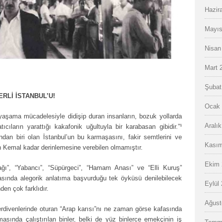
Hazir
Mayıs
Nisan
Mart 
Şubat
RLİ İSTANBUL’U!
Ocak 
 yaşama mücadelesiyle didişip duran insanların, bozuk yollarda
Aralı
ıcıların yarattığı kakafonik uğultuyla bir karabasan gibidir.”¹
dan biri olan İstanbul’un bu karmaşasını, fakir semtlerini ve
Kasım
n Kemal kadar derinlemesine verebilen olmamıştır.
Ekim 
ğı”, “Yabancı”, “Süpürgeci”, “Hamam Anası” ve “Elli Kuruş”
 arasında alegorik anlatıma başvurduğu tek öyküsü denilebilecek
Eylül
den çok farklıdır.
Ağust
erdivenlerinde oturan “Arap karısı”nı ne zaman görse kafasında
asında çalıştırılan binler, belki de yüz binlerce emekçinin iş