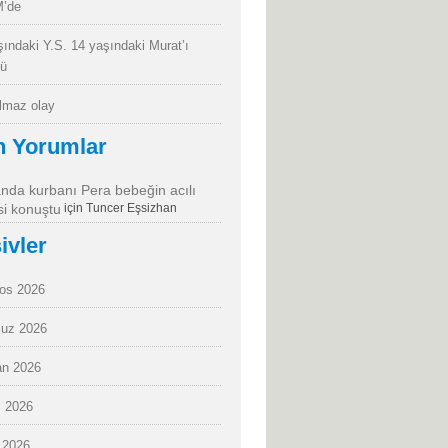
’de
şındaki Y.S. 14 yaşındaki Murat’ı
dü
almaz olay
n Yorumlar
da kurbanı Pera bebeğin acılı
i konuştu
için
Tuncer Eşsizhan
ivler
os 2026
uz 2026
an 2026
 2026
 2026