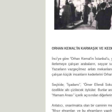
ORHAN KEMAL’İN KARMAŞIK VE KEDE
İnci’ye göre “Orhan Kemal’in İstanbul’u,
ilerlemeye çalışan arabaların, seyyar sat
Yazarların vazgeçilmez anlatı mekanların
çalışan küçük insanların kederlerini Orha
Seçkide; “İşadamı”, “Ömer Efendi Soka
özellikle altı çizilecek öyküler. Bunlar
“Hamam Anası” içerik açısından diğerlerin
Anlatıcı, onarılmakta olan bir caminin m
“Mısır ehramları ve bu ehramların yapılm