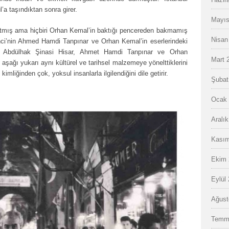
l’a taşındıktan sonra girer.
Mayıs
latmış ama hiçbiri Orhan Kemal’in baktığı pencereden bakmamış
Nisan
nci’nin Ahmed Hamdi Tanpınar ve Orhan Kemal’in eserlerindeki
de, Abdülhak Şinasi Hisar, Ahmet Hamdi Tanpınar ve Orhan
Mart 
aşağı yukarı aynı kültürel ve tarihsel malzemeye yönelttiklerini
imliğinden çok, yoksul insanlarla ilgilendiğini dile getirir.
Şubat
Ocak 
Aralı
Kasım
Ekim 
Eylül
Ağust
Temm