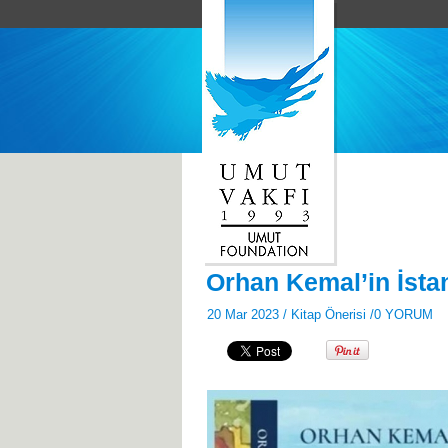
Orhan Kemal’in İsta
20 Mar 2023 /
Kitap Önerisi
/
0 YORUM