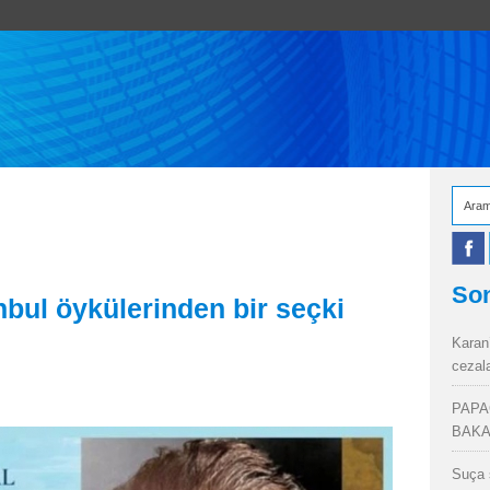
Son
nbul öykülerinden bir seçki
Karan
cezal
PAPA
BAKA
Suça 