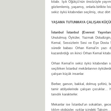
kitabı. Işık Öğütçü’nün önsözüyle yayıml
gözlemlemiş, yaşamış, onlarla birlikte İ
sekiz öykü kitabından seçilmiş, otuz dört 
YAŞAMA TUTUNMAYA ÇALIŞAN KÜÇÜ
İstanbul İstanbul (Everest Yayınları
Unutulmuş Öyküler, Yazmak Doludizgi
Kemal, Sessizlerin Sesi ve Eşe Dosta Se
süredir babası Orhan Kemal’in yazı d
kazandırdığı on ikinci Orhan Kemal kitabı
Orhan Kemal’in sekiz öykü kitabından se
seçilirken İstanbul mekânlarının öykül
çalışan küçük insanlar.
Berber, garson, bakkal, dolmuş şoförü, b
tamir atölyelerinde çalışan çocuklar…
tanıdık karakterler.
Mekanlar ise İstanbul’un sokakları, gece
tıklım otobüsler, ışıklar içindeki Taksim