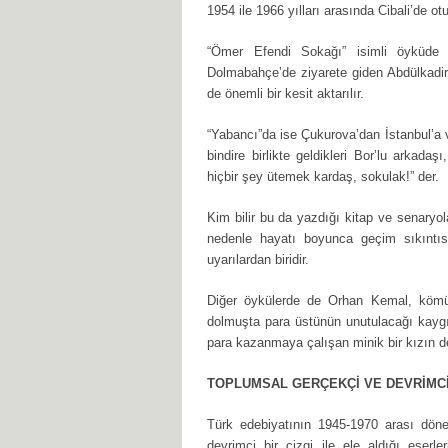
1954 ile 1966 yılları arasında Cibali’de otu
“Ömer Efendi Sokağı” isimli öyküde d
Dolmabahçe’de ziyarete giden Abdülkadir 
de önemli bir kesit aktarılır.
“Yabancı”da ise Çukurova’dan İstanbul’a 
bindire birlikte geldikleri Bor’lu arkad
hiçbir şey ütemek kardaş, sokulak!” der.
Kim bilir bu da yazdığı kitap ve senaryo
nedenle hayatı boyunca geçim sıkınt
uyarılardan biridir.
Diğer öykülerde de Orhan Kemal, kömü
dolmuşta para üstünün unutulacağı kaygı
para kazanmaya çalışan minik bir kızın der
TOPLUMSAL GERÇEKÇİ VE DEVRİMCİ
Türk edebiyatının 1945-1970 arası dö
devrimci bir çizgi ile ele aldığı eser