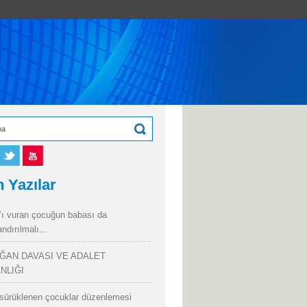
 Yazılar
’ı vuran çocuğun babası da
andırılmalı…
ĞAN DAVASI VE ADALET
NLIĞI
sürüklenen çocuklar düzenlemesi