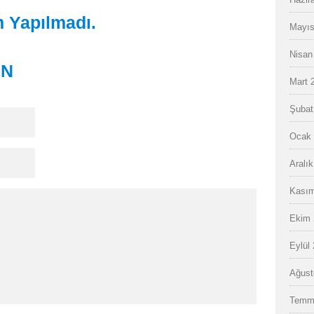
 Yapılmadı.
Mayıs
Nisan
IN
Mart 
Şubat
Ocak 
Aralı
Kasım
Ekim 
Eylül
Ağust
Temm