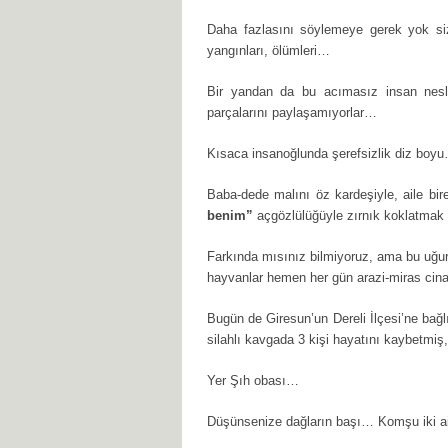
Daha fazlasını söylemeye gerek yok sizl
yangınları, ölümleri…
Bir yandan da bu acımasız insan nesli
parçalarını paylaşamıyorlar…
Kısaca insanoğlunda şerefsizlik diz boy
Baba-dede malını öz kardeşiyle, aile bi
benim”
açgözlülüğüyle zırnık koklatmak 
Farkında mısınız bilmiyoruz, ama bu uğur
hayvanlar hemen her gün arazi-miras cinay
Bugün de Giresun’un Dereli İlçesi’ne ba
silahlı kavgada 3 kişi hayatını kaybetmiş
Yer Şıh obası…
Düşünsenize dağların başı… Komşu iki a