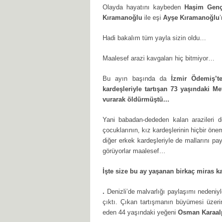
Olayda hayatını kaybeden
Haşim Genç
Kıramanoğlu
ile eşi
Ayşe Kıramanoğlu
Hadi bakalım tüm yayla sizin oldu…
Maalesef arazi kavgaları hiç bitmiyor…
Bu ayın başında da
İzmir Ödemiş’t
kardeşleriyle tartışan 73 yaşındaki Me
vurarak öldürmüştü…
Yani babadan-dededen kalan arazileri 
çocuklarının, kız kardeşlerinin hiçbir öne
diğer erkek kardeşleriyle de mallarını p
görüyorlar maalesef…
İşte size bu ay yaşanan birkaç miras k
.
Denizli’de malvarlığı paylaşımı nedeniy
çıktı. Çıkan tartışmanın büyümesi üzer
eden 44 yaşındaki yeğeni
Osman Karaal