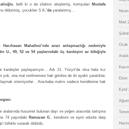
alioğlu
, belli ki o da silahını ateşlemiş, komşuları
Mustafa
’nu öldürmüş, çocukları S.K
.’da
yaralanmış…
Nisan
Mart 
Şubat
Ocak 
e Hacıhasan Mahallesi’nde arazi anlaşmazlığı nedeniyle
tin U., 49, 52 ve 54 yaşlarındaki üç kardeşini av tüfeğiyle
Aralı
Kasım
de kardeşler paylaşamıyor… Adı 21. Yüzyıl’da olsa hala kız
mi yok, ona mal verilmemesi hak görülse de iki ayaklı yaratıklar,
Ekim 
aylaşmak istemiyorlar… Ana-baba malını sadece kendilerine hak
Eylül
avgası:
Ağust
le aralarında husumet bulunan dayı ve yeğen arasında tartışma
Temm
ine 74 yaşındaki
Ramazan G
., kendisini ve eşini odunla darp
Hazir
p
’i tüfekle vurarak öldürdü.