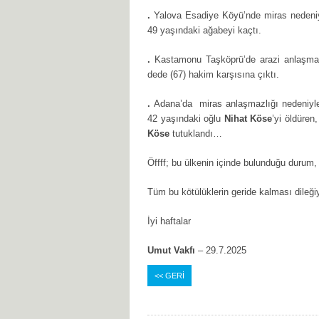
.
Yalova Esadiye Köyü’nde miras nedeni
49 yaşındaki ağabeyi kaçtı.
.
Kastamonu Taşköprü’de arazi anlaşmazl
dede (67) hakim karşısına çıktı.
.
Adana’da miras anlaşmazlığı nedeniyle t
42 yaşındaki oğlu
Nihat Köse
’yi öldüren
Köse
tutuklandı…
Öffff; bu ülkenin içinde bulunduğu durum
Tüm bu kötülüklerin geride kalması dileği
İyi haftalar
Umut Vakfı
– 29.7.2025
<< GERİ