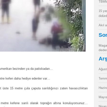
TBMM
15 ya
öldür
Akıl 
So
Magan
dedes
Arş
, Amerikan bezinden ya da patiskadan…
Ağust
etre kefen daha hediye edenler var…
Temm
Hazir
 üste 15 metre çula çaputa sarıldığınızı zaten havasızlıktan
Mayıs
metre kefene sarılı olarak toprağın altına konuluyorsunuz…
Nisan