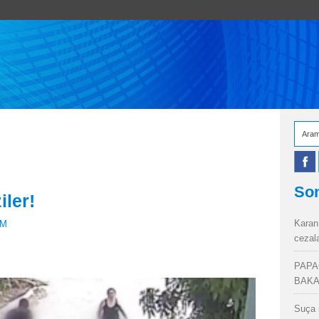
Son
iler!
Karan
UM
cezal
PAPA
BAKA
Suça 