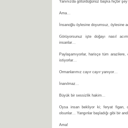
Yanınızda götürdüğünüz başka hiçbir şe
Ama…
İnsanoğlu öylesine doyumsuz, öylesine a
Görüyorsunuz işte doğayı nasıl acıma
insanlar…
Paylaşamıyorlar, harisçe tüm arazilere,
istiyorlar…
Ormanlarımız cayır cayır yanıyor…
İnanılmaz…
Büyük bir sessizlik hakim…
Oysa insan bekliyor ki; feryat figan, 
olsunlar… Yangınlar başladığı gibi bir a
Ama!