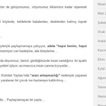
Nisan
er de görüyorsunuz, izliyorsunuz iliklerinize kadar ürpererek
Mart 
 köylerde, beldelerde babalardan, dedelerden kalmış toprak
Şubat
Ocak 
u…
Aralı
reyleriyle paylaşmamaya çalışıyor,
adeta “hepsi benim, hepsi
Kasım
istemiyor can kardeşine, aile bireylerine…
Ekim 
da doyumsuz, bencil, gördüğünüzde insan sandığınız iki ayaklı
etleri işliyor, acımasızca insan canına kıyıyorlar…
Eylül
ğlı Kümbet Yaylası’nda
“arazi anlaşmazlığı”
nedeniyle yaşanan
Ağust
, yaralanan bir çocuk ise hastaneye kaldırılmış…
Temm
Hazir
ile… Paylaşılamayan bir yayla…
Mayıs