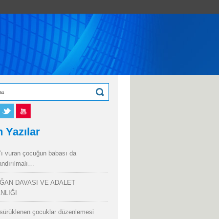
 Yazılar
’ı vuran çocuğun babası da
andırılmalı…
ĞAN DAVASI VE ADALET
NLIĞI
sürüklenen çocuklar düzenlemesi