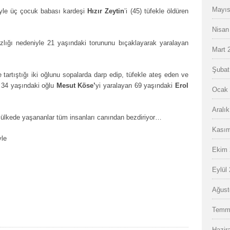
Mayıs
yle üç çocuk babası kardeşi
Hızır Zeytin
’i (45) tüfekle öldüren
Nisan
ığı nedeniyle 21 yaşındaki torununu bıçaklayarak yaralayan
Mart 
Şubat
artıştığı iki oğlunu sopalarda darp edip, tüfekle ateş eden ve
, 34 yaşındaki oğlu
Mesut Köse’
yi yaralayan 69 yaşındaki
Erol
Ocak 
Aralı
, ülkede yaşananlar tüm insanları canından bezdiriyor…
Kasım
yle
Ekim 
Eylül
Ağust
Temm
Hazir