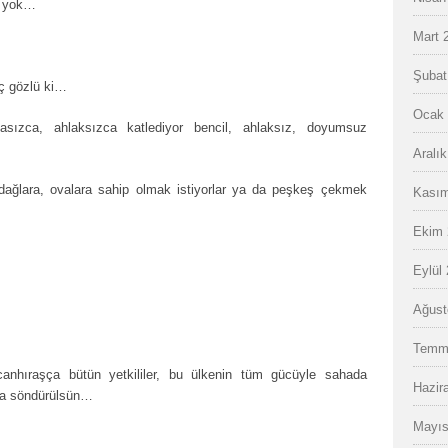
y yok…
Mart 
Şubat
ç gözlü ki…
Ocak 
sızca, ahlaksızca katlediyor bencil, ahlaksız, doyumsuz
Aralı
 dağlara, ovalara sahip olmak istiyorlar ya da peşkeş çekmek
Kasım
Ekim 
Eylül
Ağust
Temm
canhıraşça bütün yetkililer, bu ülkenin tüm gücüyle sahada
Hazir
nda söndürülsün…
Mayıs