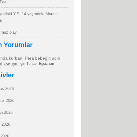
’de
şındaki Y.S. 14 yaşındaki Murat’ı
dü
almaz olay
n Yorumlar
da kurbanı Pera bebeğin acılı
i konuştu
için
Tuncer Eşsizhan
ivler
os 2026
uz 2026
an 2026
 2026
 2026