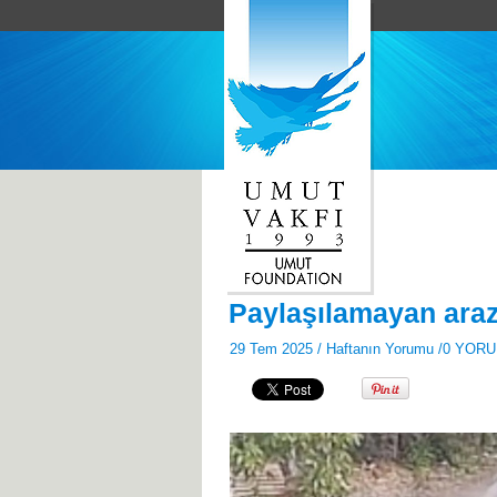
Paylaşılamayan araz
29 Tem 2025 /
Haftanın Yorumu
/
0 YOR