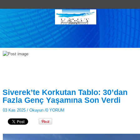
Siverek’te Korkutan Tablo: 30’dan
Fazla Genç Yaşamına Son Verdi
03 Kas 2025 /
Okuyun
/
0 YORUM