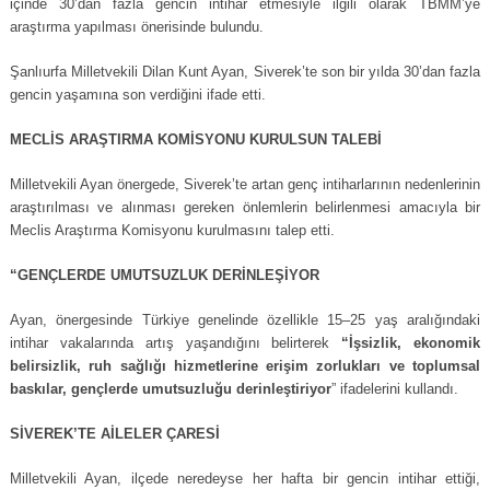
içinde 30’dan fazla gencin intihar etmesiyle ilgili olarak TBMM’ye
araştırma yapılması önerisinde bulundu.
Şanlıurfa Milletvekili Dilan Kunt Ayan, Siverek’te son bir yılda 30’dan fazla
gencin yaşamına son verdiğini ifade etti.
MECLİS ARAŞTIRMA KOMİSYONU KURULSUN TALEBİ
Milletvekili Ayan önergede, Siverek’te artan genç intiharlarının nedenlerinin
araştırılması ve alınması gereken önlemlerin belirlenmesi amacıyla bir
Meclis Araştırma Komisyonu kurulmasını talep etti.
“GENÇLERDE UMUTSUZLUK DERİNLEŞİYOR
Ayan, önergesinde Türkiye genelinde özellikle 15–25 yaş aralığındaki
intihar vakalarında artış yaşandığını belirterek
“İşsizlik, ekonomik
belirsizlik, ruh sağlığı hizmetlerine erişim zorlukları ve toplumsal
baskılar, gençlerde umutsuzluğu derinleştiriyor
” ifadelerini kullandı.
SİVEREK’TE AİLELER ÇARESİ
Milletvekili Ayan, ilçede neredeyse her hafta bir gencin intihar ettiği,