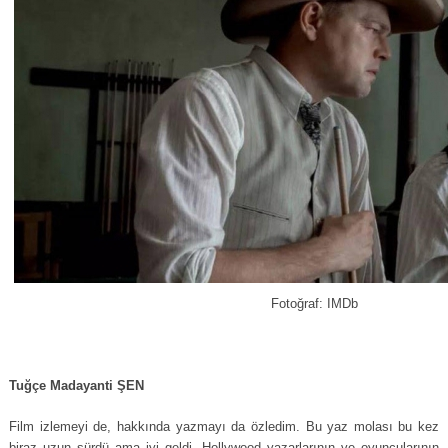
Fotoğraf: IMDb
Tuğçe Madayanti ŞEN
Film izlemeyi de, hakkında yazmayı da özledim. Bu yaz molası bu kez
biraz uzun sürdü ama iyi geldi. Hollywood yazarlarının ve oyuncularının