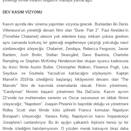
yönettiği filmde insanın doğasını masaya yatıracağız.
DEV KASIM VİZYONU
Kasım ayında dev sinema yapımları vizyona girecek. Bunlardan ilki Denis
Villeneuve’un yönettiği devam filmi olan “Dune: Part 2”. Paul Atreides’in
(Timothée Chalamet) ailesini yok edenlere karşı intikam yoluna girerken
aynı zamanda korkunç bir geleceği engellemeye çalıştığı yolculuğu nasıl
sürdüreceğini izleyecğiz. Chalamet, Zendaya, Rebecca Ferguson, Javier
Bardem, Josh Brolin, Stellan Skarsgård, Dave Bautista, Charlotte
Rampling ve Stephen McKinley Henderson’dan oluşan oyuncu kadrosuna
bu ikinci filmle Austin Butler, Christopher Walken, Florence Pugh, Léa
Seydoux ve Souheila Yacoub’un katılacağını söyleyeyim. Kaptan
Marvel’in 2019’da izlediğimiz başlangıç ​​hikâyesinin devamı olan “The
Marvels” filmi de kasımda sinemalarda olacak. Filmin yönetmeni,
“Candyman” filminin başarılı yönetmeni Nia DaCosta. Kasım ayının
22’sinde ise muhtemelen senenin ve Oscar sezonunun en iddialı filmini
izleyeceğiz; “Napoleon”. Joaquin Phoenix’in başrolde olduğu ve yönetmeni
Ridley Scott olan filmde kötü şöhretli Fransız komutan Napolyon
Bonapart’ı izleyeceğiz. Vaness Kirby, Napolyon’un karısı İmparatoriçe
Josephine’i canlandırıyor. Bu iki aşığın çalkantılı ilişkisini henüz iyi bir
filmde izlediğimi hatırlamıyorum. O yüzden merak katsayım biraz daha