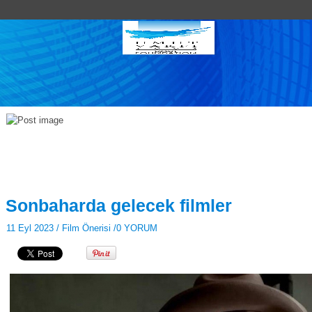
Sonbaharda gelecek filmler
11 Eyl 2023 /
Film Önerisi
/
0 YORUM