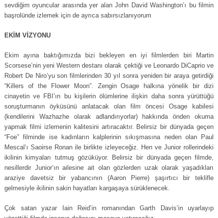
sevdiğim oyuncular arasında yer alan John David Washington’ı bu filmin
başrolünde izlemek için de ayrıca sabırsızlanıyorum
EKİM VİZYONU
Ekim ayına baktığımızda bizi bekleyen en iyi filmlerden biri Martin
Scorsese’nin yeni Western destanı olarak çektiği ve Leonardo DiCaprio ve
Robert De Niro’yu son filmlerinden 30 yıl sonra yeniden bir araya getirdiği
“Killers of the Flower Moon”. Zengin Osage halkına yönelik bir dizi
cinayetin ve FBI’ın bu kişilerin ölümlerine ilişkin daha sonra yürüttüğü
soruşturmanın öyküsünü anlatacak olan film öncesi Osage kabilesi
(kendilerini Wazhazhe olarak adlandırıyorlar) hakkında önden okuma
yapmak filmi izlemenin kalitesini artıracaktır. Belirsiz bir dünyada geçen
“Foe” filminde ise kadınların kalplerinin sıkışmasına neden olan Paul
Mescal’ı Saoirse Ronan ile birlikte izleyeceğiz. Hen ve Junior rollerindeki
ikilinin kimyaları tutmuş gözüküyor. Belirsiz bir dünyada geçen filmde,
nesillerdir Junior’ın ailesine ait olan gözlerden uzak olarak yaşadıkları
araziye davetsiz bir yabancının (Aaron Pierre) şaşırtıcı bir teklifle
gelmesiyle ikilinin sakin hayatları kargaşaya sürüklenecek.
Çok satan yazar Iain Reid’in romanından Garth Davis’in uyarlayıp