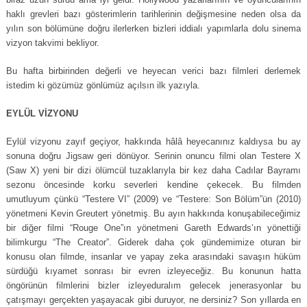
haklı grevleri bazı gösterimlerin tarihlerinin değişmesine neden olsa da
yılın son bölümüne doğru ilerlerken bizleri iddialı yapımlarla dolu sinema
vizyon takvimi bekliyor.
Bu hafta birbirinden değerli ve heyecan verici bazı filmleri derlemek
istedim ki gözümüz gönlümüz açılsın ilk yazıyla.
EYLÜL VİZYONU
Eylül vizyonu zayıf geçiyor, hakkında hâlâ heyecanınız kaldıysa bu ay
sonuna doğru Jigsaw geri dönüyor. Serinin onuncu filmi olan Testere X
(Saw X) yeni bir dizi ölümcül tuzaklarıyla bir kez daha Cadılar Bayramı
sezonu öncesinde korku severleri kendine çekecek. Bu filmden
umutluyum çünkü “Testere VI” (2009) ve “Testere: Son Bölüm”ün (2010)
yönetmeni Kevin Greutert yönetmiş. Bu ayın hakkında konuşabileceğimiz
bir diğer filmi “Rouge One”ın yönetmeni Gareth Edwards’ın yönettiği
bilimkurgu “The Creator”. Giderek daha çok gündemimize oturan bir
konusu olan filmde, insanlar ve yapay zeka arasındaki savaşın hüküm
sürdüğü kıyamet sonrası bir evren izleyeceğiz. Bu konunun hatta
öngörünün filmlerini bizler izleyeduralım gelecek jenerasyonlar bu
çatışmayı gerçekten yaşayacak gibi duruyor, ne dersiniz? Son yıllarda en