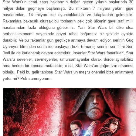
Star Wars’un ticari satış haklarının değeri geçen yılının başlarında 30
milyar doları geçmeye başlamıştı. Bu miktarın 7 milyara yakını gişe
hasılatından, 14 milyarı ise oyuncaklardan ve kitaplardan gelmekte.
Rakamlara bakacak olursak bu toplamın pek çok ülkenin gayri safi milli
hasılasından fazla olduğunu görebiliriz. Yani Star Wars bir ülke olsa
serbest ekonomi sayesinde gayet rahat bağımsız bir şekilde ayakta
durabilir. Ve bu rakamlar gün geçtikçe artmaya devam ediyor, serinin Güç
Uyanıyor filminden sonra ise başlayan hızlı tırmanış serinin son filmi Son
Jedi ile de katlanarak devam edecektir. İnsanlar Star Wars fanatikleri, Star
Wars’u sevenler, sevmeyenler, umursamayanlar olarak dörde ayırabiliriz
ama herkes bir konuda mutabıktır, o da, Star Wars’un çağımızın efsanesi
olduğu. Peki bu gelir tablosu Star Wars’un meşru önemini bize anlatmaya
yeter mi? Pek sanmıyorum.