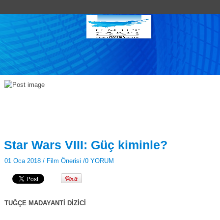
Star Wars VIII: Güç kiminle?
01 Oca 2018 /
Film Önerisi
/
0 YORUM
TUĞÇE MADAYANTİ DİZİCİ