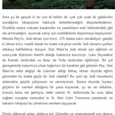
Ama şu bir gerçek ki bu son iki bölüm de -çok çok uzak bir galaksinin
sevdiğimiz hikayesinin hakkıyla ilerletilemediğini düşünenlerdenim.
Özellikle seriye sokulan karakterler ve yaratıkların eski bölümlerdeki gibi
ele alınmadığını, oyuncak satışı için üretildiklerini düşünmeye başlıyorum.
Mesela Rey’in, Jedi idman ışın kılıcı, 175 dolara satın alınabiliyor; gariptir
ki idman kılıcı maddi olarak bu kadar sıkıyken seride Jedi olmanın şartları
oldukça hafifletilmiş duruyor. Star Wars’ta Jedi olmak için eğitimin ve
usta-çırak ilişkisinin önemli olduğu kafamıza kazımıştı. Luke Skywalker
da Kenobi tarafından ve biraz da Yoda tarafından eğitilmişti. Bir çöl
gezegeninde karşımıza çıkan bağımsız bir karakter gibi görünen Rey, Star
Wars’ta neler değişti de Luke’tan aldığı birkaç idman dışında eğitim
görmeden bu kadar güçlü bir Jedi olabildi? Bu yeni tip Jedi meselesini
anlamakta güçlük çekiyorum ve sevmiyorum. Bunun dışında İsyancı
güçlerin bir sembol olduğunu bir yana koyarsak, şu an ne oldukları,
konusu bana net gelmiyor, belki serinin IX. bölümünde bu soru daha
sağlam cevaplar verecektir ki IX. filmi Colin Trevorrow yönetecek ve
bakalım hikâyeyi bu yönetmen nerelere taşıyacak.
Filmin eğlenceli anları oldukça bol. Görseller ve sinematografi son derece