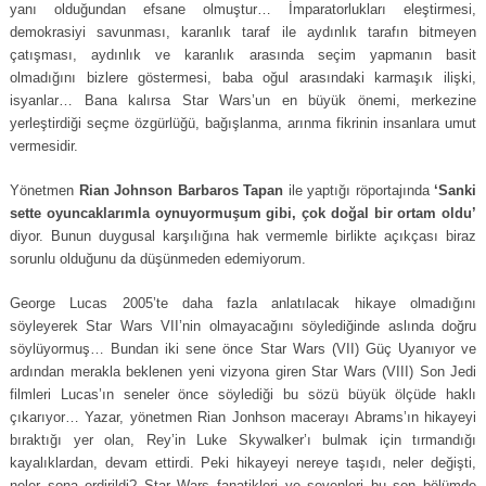
yanı olduğundan efsane olmuştur… İmparatorlukları eleştirmesi,
demokrasiyi savunması, karanlık taraf ile aydınlık tarafın bitmeyen
çatışması, aydınlık ve karanlık arasında seçim yapmanın basit
olmadığını bizlere göstermesi, baba oğul arasındaki karmaşık ilişki,
isyanlar… Bana kalırsa Star Wars’un en büyük önemi, merkezine
yerleştirdiği seçme özgürlüğü, bağışlanma, arınma fikrinin insanlara umut
vermesidir.
Yönetmen
Rian Johnson Barbaros Tapan
ile yaptığı röportajında
‘Sanki
sette oyuncaklarımla oynuyormuşum gibi, çok doğal bir ortam oldu’
diyor. Bunun duygusal karşılığına hak vermemle birlikte açıkçası biraz
sorunlu olduğunu da düşünmeden edemiyorum.
George Lucas 2005’te daha fazla anlatılacak hikaye olmadığını
söyleyerek Star Wars VII’nin olmayacağını söylediğinde aslında doğru
söylüyormuş… Bundan iki sene önce Star Wars (VII) Güç Uyanıyor ve
ardından merakla beklenen yeni vizyona giren Star Wars (VIII) Son Jedi
filmleri Lucas’ın seneler önce söylediği bu sözü büyük ölçüde haklı
çıkarıyor… Yazar, yönetmen Rian Jonhson macerayı Abrams’ın hikayeyi
bıraktığı yer olan, Rey’in Luke Skywalker’ı bulmak için tırmandığı
kayalıklardan, devam ettirdi. Peki hikayeyi nereye taşıdı, neler değişti,
neler sona erdirildi? Star Wars fanatikleri ve sevenleri bu son bölümde