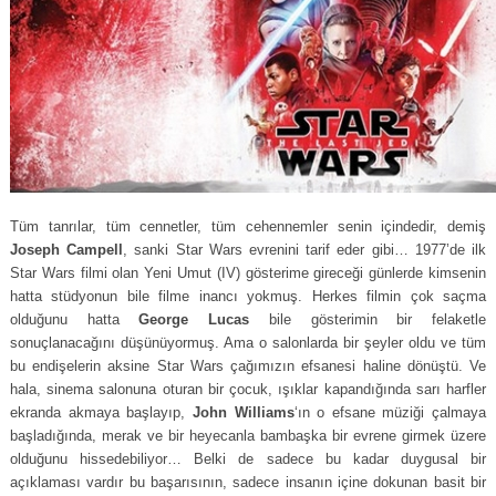
Tüm tanrılar, tüm cennetler, tüm cehennemler senin içindedir, demiş
Joseph Campell
, sanki Star Wars evrenini tarif eder gibi… 1977’de ilk
Star Wars filmi olan Yeni Umut (IV) gösterime gireceği günlerde kimsenin
hatta stüdyonun bile filme inancı yokmuş. Herkes filmin çok saçma
olduğunu hatta
George Lucas
bile gösterimin bir felaketle
sonuçlanacağını düşünüyormuş. Ama o salonlarda bir şeyler oldu ve tüm
bu endişelerin aksine Star Wars çağımızın efsanesi haline dönüştü. Ve
hala, sinema salonuna oturan bir çocuk, ışıklar kapandığında sarı harfler
ekranda akmaya başlayıp,
John Williams
‘ın o efsane müziği çalmaya
başladığında, merak ve bir heyecanla bambaşka bir evrene girmek üzere
olduğunu hissedebiliyor… Belki de sadece bu kadar duygusal bir
açıklaması vardır bu başarısının, sadece insanın içine dokunan basit bir