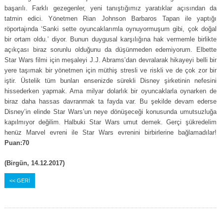
başarılı. Farklı gezegenler, yeni tanıştığımız yaratıklar açısından da
tatmin edici. Yönetmen Rian Johnson Barbaros Tapan ile yaptığı
röportajında ‘Sanki sette oyuncaklarımla oynuyormuşum gibi, çok doğal
bir ortam oldu.’ diyor. Bunun duygusal karşılığına hak vermemle birlikte
açıkçası biraz sorunlu olduğunu da düşünmeden edemiyorum. Elbette
Star Wars filmi için meşaleyi J.J. Abrams’dan devralarak hikayeyi belli bir
yere taşımak bir yönetmen için müthiş stresli ve riskli ve de çok zor bir
iştir. Üstelik tüm bunları ensenizde sürekli Disney şirketinin nefesini
hissederken yapmak. Ama milyar dolarlık bir oyuncaklarla oynarken de
biraz daha hassas davranmak ta fayda var. Bu şekilde devam ederse
Disney’in elinde Star Wars’un neye dönüşeceği konusunda umutsuzluğa
kapılmıyor değilim. Halbuki Star Wars umut demek. Gerçi şükredelim
henüz Marvel evreni ile Star Wars evrenini birbirlerine bağlamadılar!
Puan:70
(Birgün, 14.12.2017)
<< GERİ