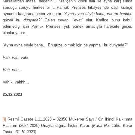
Masallardan masal beğenin… Kraliçenin kibirli hali ile ayna karşısında
sorduğu soruyu herkes bilir…Pamuk Prenses hikâyesinde cadı kraliçe
aynanın karşısına geçer ve sorar:
“Ayna ayna söyle bana, var mı benden
güzeli bu dünyada?”
Gelen cevap, “evet” olur. Kraliçe bunu kabul
edemediği için Pamuk Prensesi yok etmek amacıyla harekete geçer,
planlar yapar…
“Ayna ayna söyle bana… En güzel olmak için ne yapmalı bu dünyada?”
Vah, vah, vah!
Vah, vah…
Vah ki vahhh…
25.12.2023
[i]
Resmî Gazete 1.11.2023 – 32356 Mükerrer Sayı / On İkinci Kalkınma
Planının (2024-2028) Onaylandığına İlişkin Karar.
(Karar No. 1396. Karar
Tarihi : 31.10.2023)