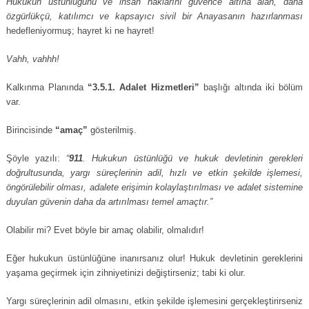
Hukukun üstünlüğünü ve insan haklarını güvence altına alan, daha
özgürlükçü, katılımcı ve kapsayıcı sivil bir Anayasanın hazırlanması
hedefleniyormuş; hayret ki ne hayret!
Vahh, vahhh!
Kalkınma Planında
“3.5.1. Adalet Hizmetleri”
başlığı altında iki bölüm
var.
Birincisinde
“amaç”
gösterilmiş.
Şöyle yazılı:
“
911
. Hukukun üstünlüğü ve hukuk devletinin gerekleri
doğrultusunda, yargı süreçlerinin adil, hızlı ve etkin şekilde işlemesi,
öngörülebilir olması, adalete erişimin kolaylaştırılması ve adalet sistemine
duyulan güvenin daha da artırılması temel amaçtır.”
Olabilir mi? Evet böyle bir amaç olabilir, olmalıdır!
Eğer hukukun üstünlüğüne inanırsanız olur! Hukuk devletinin gereklerini
yaşama geçirmek için zihniyetinizi değiştirseniz; tabi ki olur.
Yargı süreçlerinin adil olmasını, etkin şekilde işlemesini gerçekleştirirseniz