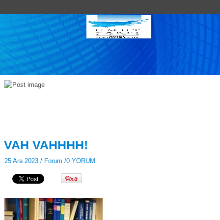
VAH VAHHHH!
25 Ara 2023 /
Forum
/
0 YORUM