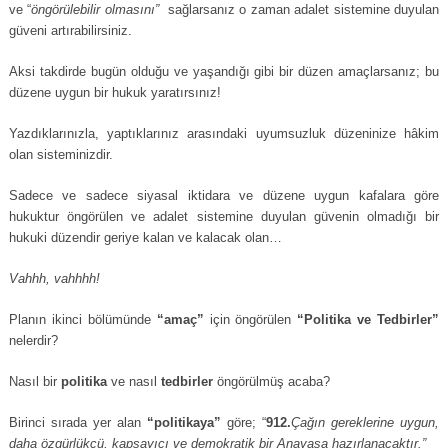
ve “
öngörülebilir olmasını”
sağlarsanız o zaman adalet sistemine duyulan
güveni artırabilirsiniz.
Aksi takdirde bugün olduğu ve yaşandığı gibi bir düzen amaçlarsanız; bu
düzene uygun bir hukuk yaratırsınız!
Yazdıklarınızla, yaptıklarınız arasındaki uyumsuzluk düzeninize hâkim
olan sisteminizdir.
Sadece ve sadece siyasal iktidara ve düzene uygun kafalara göre
hukuktur öngörülen ve adalet sistemine duyulan güvenin olmadığı bir
hukuki düzendir geriye kalan ve kalacak olan…
Vahhh, vahhhh!
Planın ikinci bölümünde
“amaç”
için öngörülen
“Politika ve Tedbirler”
nelerdir?
Nasıl bir
politika
ve nasıl
tedbirler
öngörülmüş acaba?
Birinci sırada yer alan
“politikaya”
göre; “
912.
Çağın gereklerine uygun,
daha özgürlükçü, kapsayıcı ve demokratik bir Anayasa hazırlanacaktır.”