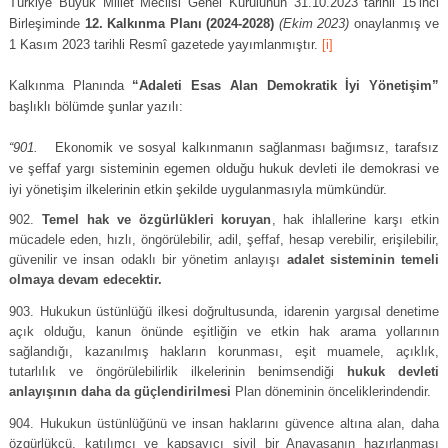
Türkiye Büyük Millet Meclisi Genel Kurulunun 31.10.2023 tarihli 15’inci
Birleşiminde
12. Kalkınma Planı (2024-2028)
(Ekim 2023)
onaylanmış ve
1 Kasım 2023 tarihli Resmî gazetede yayımlanmıştır.
[i]
Kalkınma Planında
“Adaleti Esas Alan Demokratik İyi Yönetişim”
başlıklı bölümde şunlar yazılı:
“901.
Ekonomik ve sosyal kalkınmanın sağlanması bağımsız, tarafsız
ve şeffaf yargı sisteminin egemen olduğu hukuk devleti ile demokrasi ve
iyi yönetişim ilkelerinin etkin şekilde uygulanmasıyla mümkündür.
Temel hak ve özgürlükleri koruyan
, hak ihlallerine karşı etkin
mücadele eden, hızlı, öngörülebilir, adil, şeffaf, hesap verebilir, erişilebilir,
güvenilir ve insan odaklı bir yönetim anlayışı
adalet sisteminin temeli
olmaya devam edecektir.
Hukukun üstünlüğü ilkesi doğrultusunda, idarenin yargısal denetime
açık olduğu, kanun önünde eşitliğin ve etkin hak arama yollarının
sağlandığı, kazanılmış hakların korunması, eşit muamele, açıklık,
tutarlılık ve öngörülebilirlik ilkelerinin benimsendiği
hukuk devleti
anlayışının daha da güçlendirilmesi
Plan döneminin önceliklerindendir.
Hukukun üstünlüğünü ve insan haklarını güvence altına alan, daha
özgürlükçü, katılımcı ve kapsayıcı sivil bir Anayasanın hazırlanması