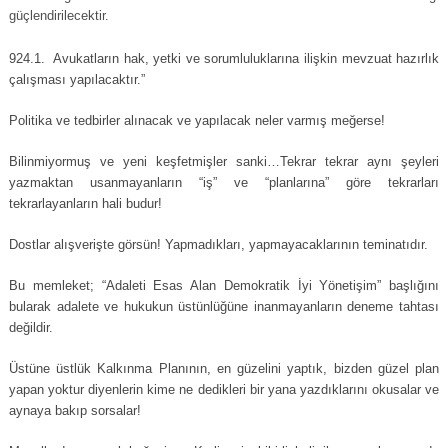
güçlendirilecektir.
924.1. Avukatların hak, yetki ve sorumluluklarına ilişkin mevzuat hazırlık
çalışması yapılacaktır.”
Politika ve tedbirler alınacak ve yapılacak neler varmış meğerse!
Bilinmiyormuş ve yeni keşfetmişler sanki…Tekrar tekrar aynı şeyleri
yazmaktan usanmayanların “iş” ve “planlarına” göre tekrarları
tekrarlayanların hali budur!
Dostlar alışverişte görsün! Yapmadıkları, yapmayacaklarının teminatıdır.
Bu memleket; “Adaleti Esas Alan Demokratik İyi Yönetişim” başlığını
bularak adalete ve hukukun üstünlüğüne inanmayanların deneme tahtası
değildir.
Üstüne üstlük Kalkınma Planının, en güzelini yaptık, bizden güzel plan
yapan yoktur diyenlerin kime ne dedikleri bir yana yazdıklarını okusalar ve
aynaya bakıp sorsalar!