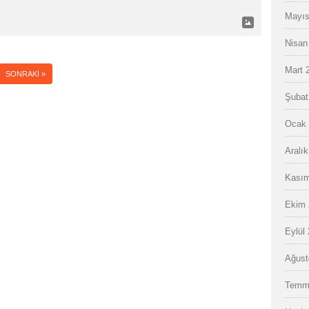
Mayıs
Nisan
Mart 
SONRAKI »
Şubat
Ocak 
Aralı
Kasım
Ekim 
Eylül
Ağust
Temm