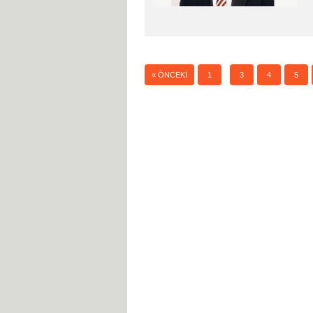
2
« ÖNCEKI
1
3
4
5