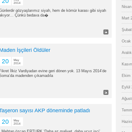
20
2014
Nisan
Günlerdir gözyaşlarımız siyah, hem de kömür karası gibi siyah
akıyor… Çünkü bedava da�
Mart 
Şubat
Ocak 
Maden İşçileri Öldüler
Aralı
20
May
2014
Kasım
Fikret İlkiz Vardiyadan evine geri dönen yok. 13 Mayıs 2014’de
Soma’da madenden çıkamadıla
Ekim 
Eylül
Ağust
Taşeron sayısı AKP döneminde patladı
Temm
20
May
Hazir
2014
Mehtap özcan ERTURK ‘Daha az maliyet, daha ucuz işçi’