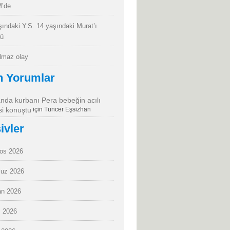
’de
şındaki Y.S. 14 yaşındaki Murat’ı
dü
almaz olay
n Yorumlar
da kurbanı Pera bebeğin acılı
i konuştu
için
Tuncer Eşsizhan
ivler
os 2026
uz 2026
an 2026
 2026