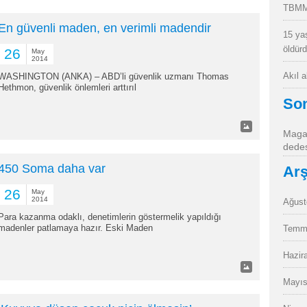
TBMM
En güvenli maden, en verimli madendir
15 ya
öldür
26
May
2014
Akıl 
WASHINGTON (ANKA) – ABD’li güvenlik uzmanı Thomas
Hethmon, güvenlik önlemleri arttırıl
So
Magan
dedes
450 Soma daha var
Arş
26
May
2014
Ağust
Para kazanma odaklı, denetimlerin göstermelik yapıldığı
madenler patlamaya hazır. Eski Maden
Temm
Hazir
Mayıs