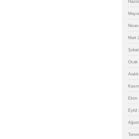
Hazir
Mayıs
Nisan
Mart 
Şubat
Ocak 
Aralı
Kasım
Ekim 
Eylül
Ağust
Temm