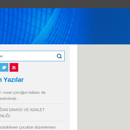
 Yazılar
’ı vuran çocuğun babası da
andırılmalı…
ĞAN DAVASI VE ADALET
NLIĞI
sürüklenen çocuklar düzenlemesi