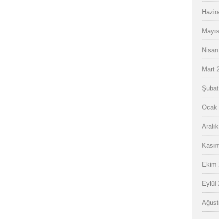
Hazir
Mayıs
Nisan
Mart 
Şubat
Ocak 
Aralı
Kasım
Ekim 
Eylül
Ağust