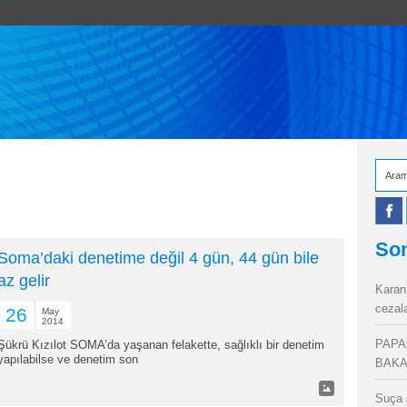
Son
Soma’daki denetime değil 4 gün, 44 gün bile
az gelir
Karan
cezal
26
May
2014
PAPA
Şükrü Kızılot SOMA’da yaşanan felakette, sağlıklı bir denetim
yapılabilse ve denetim son
BAKA
Suça 