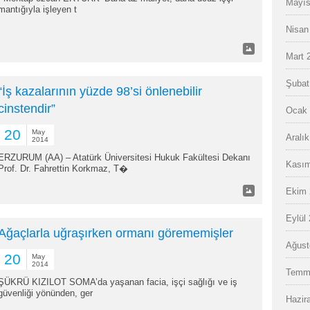
Mayıs
mantığıyla işleyen t
Nisan
Mart 
Şubat
“İş kazalarının yüzde 98’si önlenebilir
cinstendir”
Ocak 
20
May
Aralı
2014
ERZURUM (AA) – Atatürk Üniversitesi Hukuk Fakültesi Dekanı
Kasım
Prof. Dr. Fahrettin Korkmaz, T�
Ekim 
Eylül
Ağaçlarla uğraşırken ormanı görememişler
Ağust
20
May
2014
Temm
ŞÜKRÜ KIZILOT SOMA’da yaşanan facia, işçi sağlığı ve iş
güvenliği yönünden, ger
Hazir